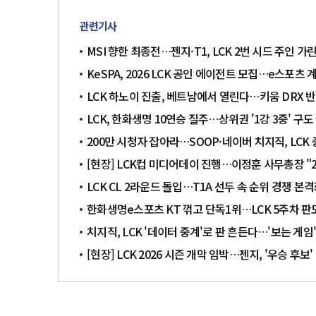
관련기사
MSI 향한 최종전…젠지·T1, LCK 2번 시드 주인 가
KeSPA, 2026 LCK 공인 에이전트 모집…e스포츠
LCK 하노이 진출, 베트남에서 열린다…키움 DRX 
LCK, 한화생명 10연승 질주…상위권 '1강 3중' 구
200만 시청자 잡아라…SOOP·네이버 치지직, LCK
[현장] LCK컵 미디어데이 진행…이정훈 사무총장 "2
LCK CL 2라운드 돌입…T1A 선두 속 순위 경쟁 본
한화생명e스포츠 KT 꺾고 단독1위…LCK 5주차 판
치지직, LCK '데이터 중계'로 판 흔든다…'보는 게
[현장] LCK 2026 시즌 개막 임박…젠지, '우승 후보'