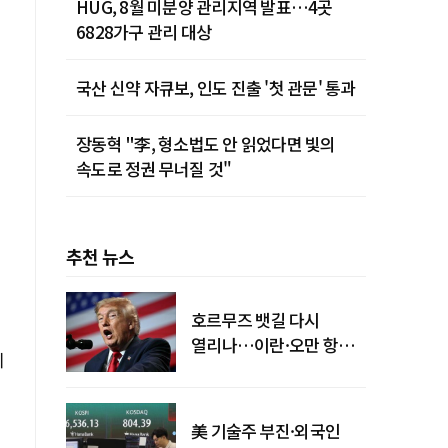
HUG, 8월 미분양 관리지역 발표…4곳
6828가구 관리 대상
국산 신약 자큐보, 인도 진출 '첫 관문' 통과
장동혁 "李, 형소법도 안 읽었다면 빛의
속도로 정권 무너질 것"
추천 뉴스
호르무즈 뱃길 다시
열리나…이란·오만 항로
지
합의
美 기술주 부진·외국인