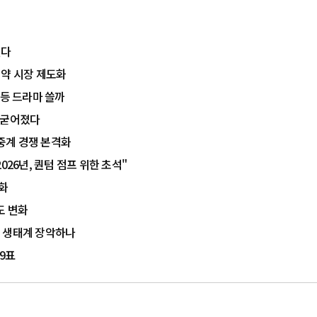
린다
 계약 시장 제도화
반등 드라마 쓸까
도 굳어졌다
 중계 경쟁 본격화
026년, 퀀텀 점프 위한 초석"
격화
도 변화
임' 생태계 장악하나
 9표