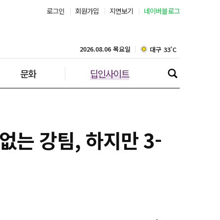
로그인
회원가입
지면보기
네이버블로그
부산 30˚C
대구 33˚C
2026.08.06 목요일
문화
딥인사이트
인천 30˚C
광주 34˚C
대전 33˚C
없는 강팀, 하지만 3-
울산 32˚C
강릉 30˚C
제주 30˚C