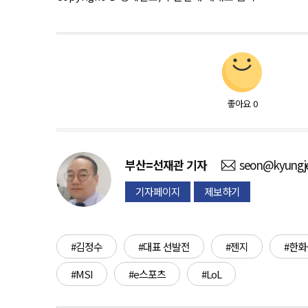
좋아요
0
부산=선재관
기자
seon@kyungje
기자페이지
제보하기
#김정수
#대표 선발전
#젠지
#한
#MSI
#e스포츠
#LoL