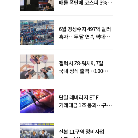
매물 폭탄에 코스피 3%대
급락
6월 경상수지 497억 달러
흑자…두 달 연속 역대
최대
갤럭시 Z8·워치9, 7일
국내 정식 출격…100개국
순차 출시
단일 레버리지 ETF
거래대금 1조 붕괴…규제
직격탄
산본 11구역 정비사업