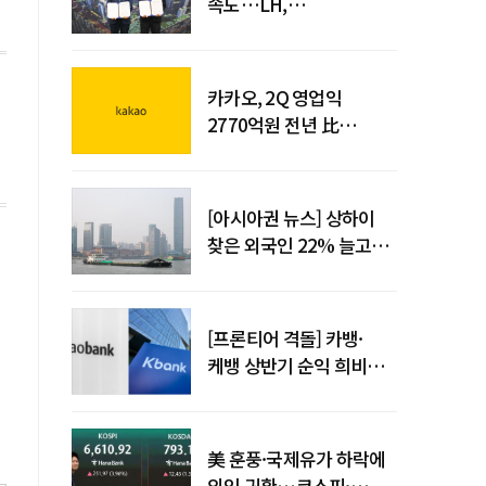
속도…LH,
주민대표회의와
사업시행약정 체결
카카오, 2Q 영업익
2770억원 전년 比
36%↑…역대 최대 분기
실적 달성
[아시아권 뉴스] 상하이
찾은 외국인 22% 늘고
중국 자동차 수출 509만대
[프론티어 격돌] 카뱅·
케뱅 상반기 순익 희비…
플랫폼·개인사업자
금융으로 성장 기반 확대
美 훈풍·국제유가 하락에
외인 귀환…코스피·