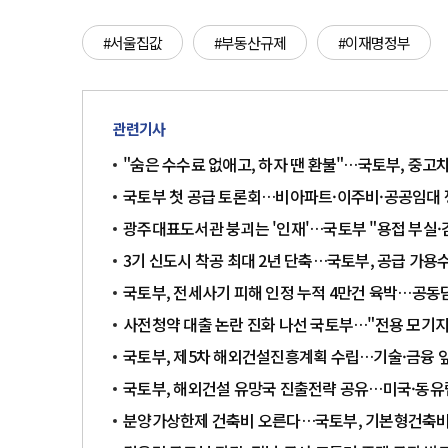
#서울집값
#부동산규제
#이재명정부
관련기사
"숨은 수수료 없애고, 하자 땐 환불"…국토부, 중고
국토부 첫 공급 토론회…비아파트·이주비·공공임대
광주대표도서관 붕괴는 '인재'…국토부 "용접 부실·
3기 신도시 착공 최대 2년 단축…국토부, 공급 가용
국토부, 전세사기 피해 인정 누적 4만건 육박…공동
사전청약 대출 논란 진화 나선 국토부…"전용 모기지
국토부, 제5차 해외건설진흥계획 수립…기술·금융 
국토부, 해외건설 유망국 진출전략 공유…미국·동유
분양가상한제 건축비 오른다…국토부, 기본형건축비 0