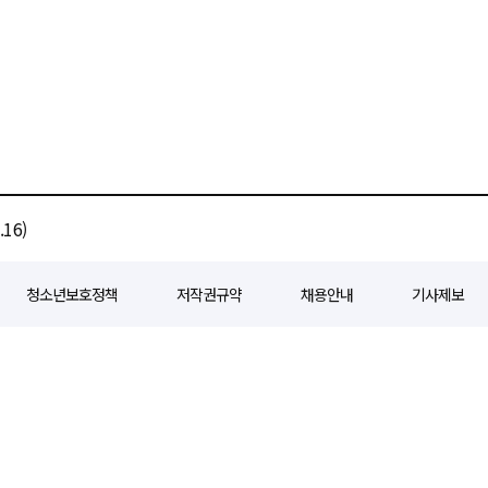
16)
청소년보호정책
저작권규약
채용안내
기사제보
80
등록일자 : 2018년 07월 04일
제호 : e경제일보
발행인: 회장/곽영길
편
3 삼공빌딩 11층
발행 : 2018년 07월 04일
청소년보호책임자 : 선재관
전화 : 0
 준수합니다. 경제일보의 모든 콘텐츠(기사)는 저작권법의 보호를 받으며, 무단전재
ghts reserved.