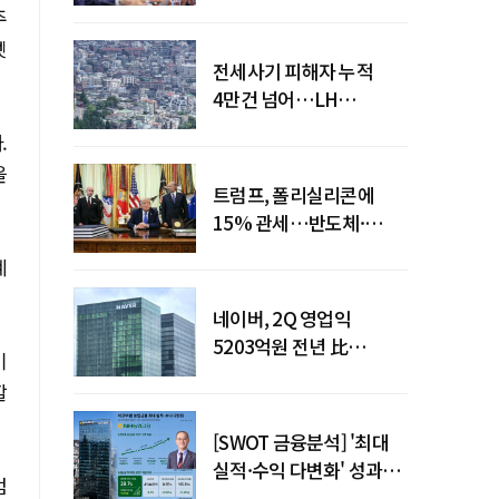
점검회의 주재
주
셋
전세사기 피해자 누적
4만건 넘어…LH
피해주택 매입도 1만호
.
돌파
을
트럼프, 폴리실리콘에
15% 관세…반도체·
태양광 공급망 재편 신호
계
네이버, 2Q 영업익
5203억원 전년 比
기
0.2%↓…영업익
할
주춤에도 성장동력 키운다
[SWOT 금융분석] '최대
실적·수익 다변화' 성과…
엄
이찬우號 농협금융, 임기