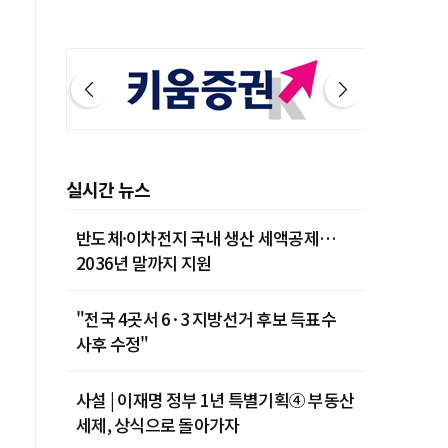
실시간 뉴스
반도체·이차전지 국내 생산 세액공제…
2036년 말까지 지원
"전국 4곳서 6·3 지방선거 후보 득표수
사후 수정"
사설 | 이재명 정부 1년 특별기획④ 부동산
세제, 상식으로 돌아가자