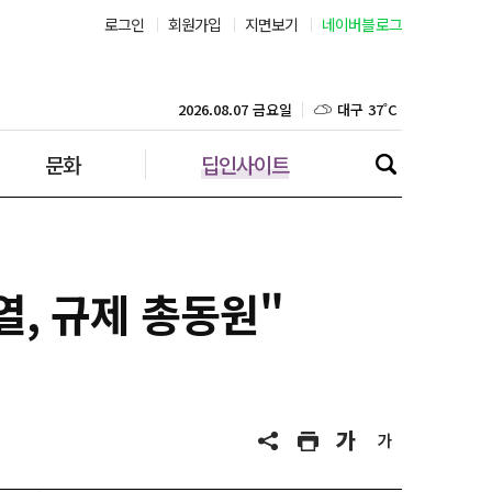
로그인
회원가입
지면보기
네이버블로그
부산 31˚C
대구 37˚C
2026.08.07 금요일
문화
딥인사이트
인천 30˚C
광주 36˚C
대전 35˚C
열, 규제 총동원"
울산 33˚C
강릉 31˚C
제주 30˚C