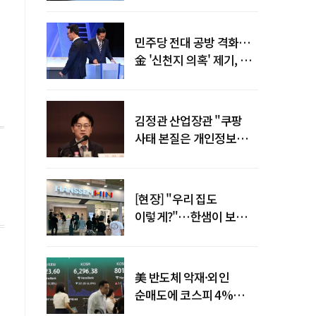
말년 성장 박차
민주당 전대 공방 격화…
金 '신천지 의혹' 제기, 鄭
"증거부터 내놔라"
김정관 산업장관 "쿠팡
사태 본질은 개인정보
유출…한미동맹 흔들
사안 아냐"
[현장] "우리 집도
이렇게?"…한샘이 보여준
프리미엄 리모델링의 미래
美 반도체 악재·외인
순매도에 코스피 4%
급락…반면 코스닥 800선