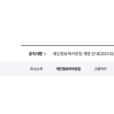
공지사항
개인정보처리방침 개정 안내(2023.01.
회사소개
개인정보처리방침
고충처리
정기간행등록번호 : 서울 아052
주소 : 서울 종로구 종로5길 1
인터넷신문윤리위원회 윤리강령을
Copyright ⓒ
경제일보
All ri