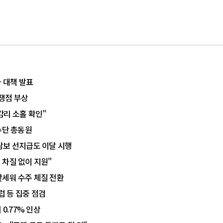
차 대책 발표
 쟁점 부상
감리 소홀 확인"
수단 총동원
담보 선지급도 이달 시행
 차질 없이 지원"
앞세워 수주 체질 전환
럽 등 집중 점검
.77% 인상