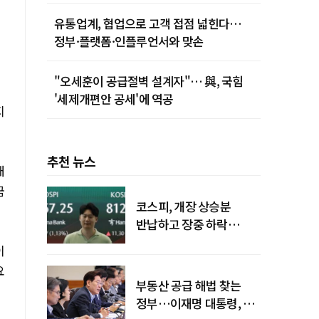
유통업계, 협업으로 고객 접점 넓힌다…
정부·플랫폼·인플루언서와 맞손
"오세훈이 공급절벽 설계자"… 與, 국힘
'세제개편안 공세'에 역공
지
추천 뉴스
대
금
코스피, 개장 상승분
반납하고 장중 하락
전환…중동 리스크·美
이
경계감
요
부동산 공급 해법 찾는
정부…이재명 대통령, 2차