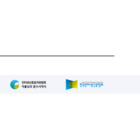
집인: 사장/양규현
패밀리사이트
2-739-2171
, 복사, 배포 등을 금지합니다.