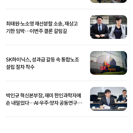
최태원·노소영 재산분할 소송, 재상고
기한 임박…이번주 결론 갈림길
SK하이닉스, 성과급 갈등 속 통합노조
설립 절차 착수
박인규 혁신본부장, 재미 한인과학자에
손 내밀었다…AI·우주·양자 공동연구
확대