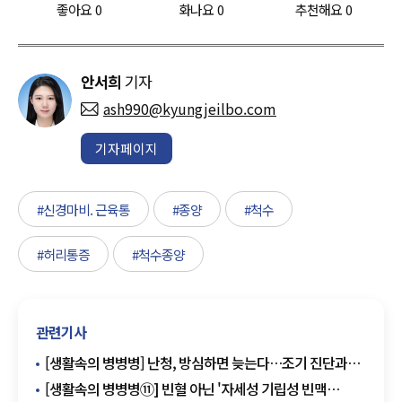
좋아요
0
화나요
0
추천해요
0
안서희
기자
ash990@kyungjeilbo.com
기자페이지
#신경마비. 근육통
#종양
#척수
#허리통증
#척수종양
관련기사
[생활속의 병병병] 난청, 방심하면 늦는다…조기 진단과
예방이 관건
[생활속의 병병병⑪] 빈혈 아닌 '자세성 기립성 빈맥