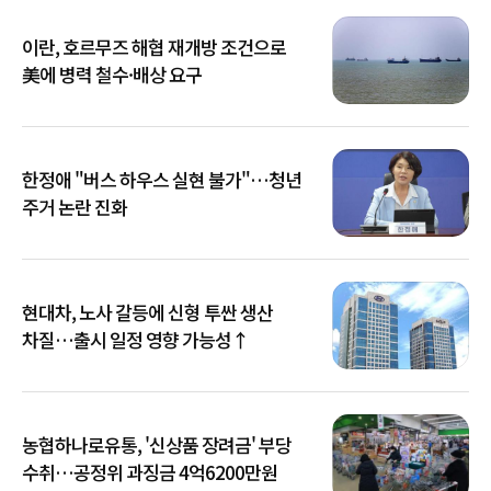
이란, 호르무즈 해협 재개방 조건으로
美에 병력 철수·배상 요구
한정애 "버스 하우스 실현 불가"…청년
주거 논란 진화
현대차, 노사 갈등에 신형 투싼 생산
차질…출시 일정 영향 가능성↑
농협하나로유통, '신상품 장려금' 부당
수취…공정위 과징금 4억6200만원