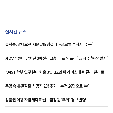
실시간 뉴스
블랙록, 알테오젠 지분 5% 넘겼다…글로벌 투자자 '주목'
제2우주센터 유치전 2파전…고흥 '나로 인프라' vs 제주 '해상 발사'
KAIST 학부 연구실이 키운 3인, 12년 뒤 라이스대·버클리·릴리로
폭염 속 온열질환 사망자 2명 추가…누적 28명으로 늘어
상품권 이용 자금세탁 확산…금감원 '주의' 경보 발령