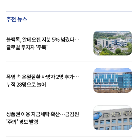
추천 뉴스
블랙록, 알테오젠 지분 5% 넘겼다…
글로벌 투자자 '주목'
폭염 속 온열질환 사망자 2명 추가…
누적 28명으로 늘어
상품권 이용 자금세탁 확산…금감원
'주의' 경보 발령