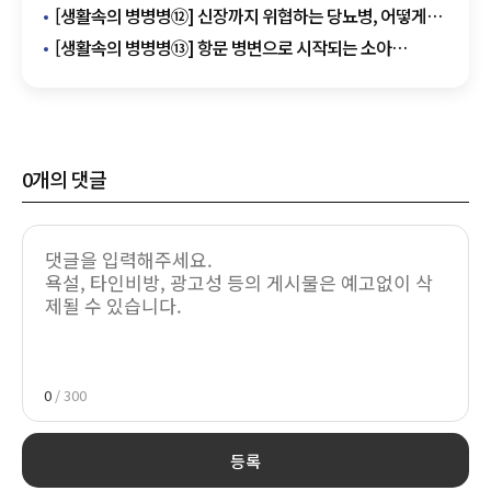
증후군', 젊은 여성 중심으로 증가
[생활속의 병병병⑫] 신장까지 위협하는 당뇨병, 어떻게
막을까
[생활속의 병병병⑬] 항문 병변으로 시작되는 소아
크론병…"조기 진단 중요"
0
개의 댓글
0
/ 300
등록