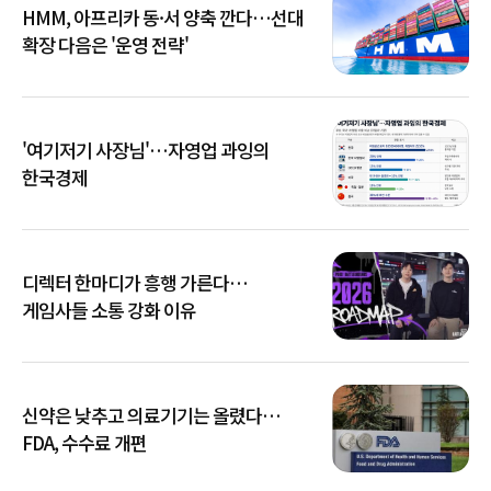
HMM, 아프리카 동·서 양축 깐다…선대
확장 다음은 '운영 전략'
'여기저기 사장님'…자영업 과잉의
한국경제
디렉터 한마디가 흥행 가른다…
게임사들 소통 강화 이유
신약은 낮추고 의료기기는 올렸다…
FDA, 수수료 개편