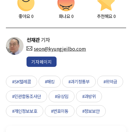
좋아요
0
화나요
0
추천해요
0
선재관
기자
seon@kyungjeilbo.com
기자페이지
#SK텔레콤
#해킹
#과기정통부
#위약금
#민관합동조사단
#유상임
#과방위
#개인정보보호
#번호이동
#정보보안