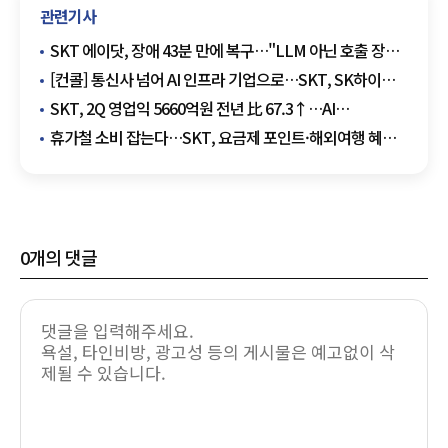
관련기사
SKT 에이닷, 장애 43분 만에 복구…"LLM 아닌 호출 장비
오류"
[컨콜] 통신사 넘어 AI 인프라 기업으로…SKT, SK하이퍼
앞세워 데이터센터 주도권 경쟁
SKT, 2Q 영업익 5660억원 전년 比 67.3↑…AI
데이터센터가 만든 새 성장축
휴가철 소비 잡는다…SKT, 요금제 포인트·해외여행 혜택
확대
0
개의 댓글