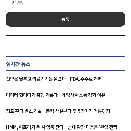
0
/ 300
등록
실시간 뉴스
신약은 낮추고 의료기기는 올렸다…FDA, 수수료 개편
디렉터 한마디가 흥행 가른다…게임사들 소통 강화 이유
지프·혼다·벤츠 리콜…동력 상실부터 후방카메라 먹통까지
HMM, 아프리카 동·서 양축 깐다…선대 확장 다음은 '운영 전략'