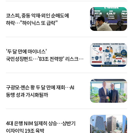
코스피, 중동 악재·외인 순매도에
하락…"하이닉스 또 급락"
'두 달 만에 마이너스'
국민성장펀드…'83조 전력망' 리스크
확산
구광모·젠슨 황 두 달 만에 재회…AI
동맹 성과 가시화될까
4대 은행 NIM 일제히 상승…상반기
이자이익 19조 육박