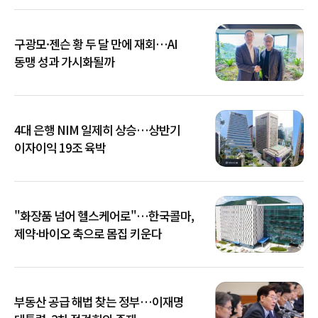
구광모·젠슨 황 두 달 만에 재회…AI
동맹 성과 가시화될까
4대 은행 NIM 일제히 상승…상반기
이자이익 19조 육박
"화장품 넘어 헬스케어로"…한국콜마,
제약·바이오 축으로 몸집 키운다
부동산 공급 해법 찾는 정부…이재명