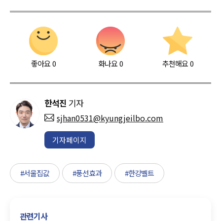
좋아요
0
화나요
0
추천해요
0
한석진
기자
sjhan0531@kyungjeilbo.com
기자페이지
#서울집값
#풍선효과
#한강벨트
관련기사