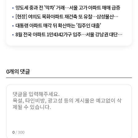
양도세 중과 전 '막차' 거래…서울 고가 아파트 매매 급증
[현장] 여의도 목화아파트 재건축 또 유찰…삼성물산
무혈입성 청신호
대통령 아파트 매각 뒤 확산하는 '집주인 대출'
8월 전국 아파트 1만4342가구 입주…서울 강남권 대단지
주목
0
개의 댓글
0
/ 300