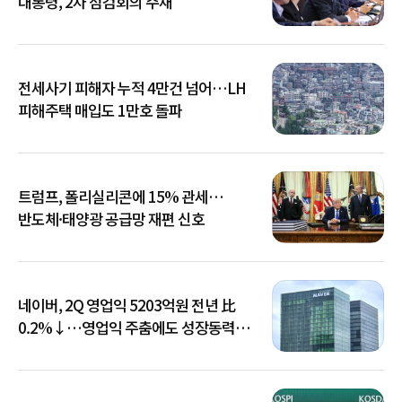
대통령, 2차 점검회의 주재
전세사기 피해자 누적 4만건 넘어…LH
피해주택 매입도 1만호 돌파
트럼프, 폴리실리콘에 15% 관세…
반도체·태양광 공급망 재편 신호
네이버, 2Q 영업익 5203억원 전년 比
0.2%↓…영업익 주춤에도 성장동력
키운다