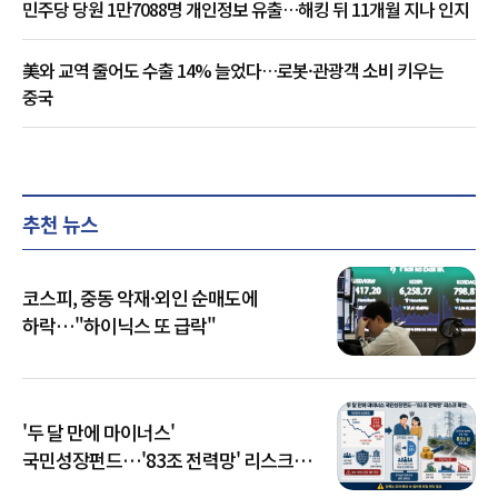
민주당 당원 1만7088명 개인정보 유출…해킹 뒤 11개월 지나 인지
美와 교역 줄어도 수출 14% 늘었다…로봇·관광객 소비 키우는
중국
추천 뉴스
코스피, 중동 악재·외인 순매도에
하락…"하이닉스 또 급락"
'두 달 만에 마이너스'
국민성장펀드…'83조 전력망' 리스크
확산