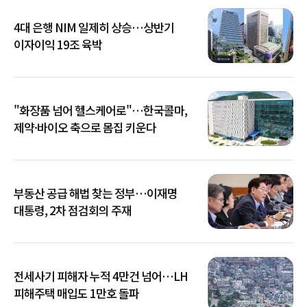
4대 은행 NIM 일제히 상승…상반기
이자이익 19조 육박
"화장품 넘어 헬스케어로"…한국콜마,
제약·바이오 축으로 몸집 키운다
부동산 공급 해법 찾는 정부…이재명
대통령, 2차 점검회의 주재
전세사기 피해자 누적 4만건 넘어…LH
피해주택 매입도 1만호 돌파