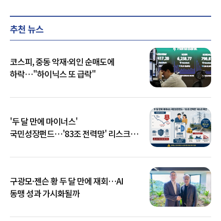
추천 뉴스
코스피, 중동 악재·외인 순매도에
하락…"하이닉스 또 급락"
'두 달 만에 마이너스'
국민성장펀드…'83조 전력망' 리스크
확산
구광모·젠슨 황 두 달 만에 재회…AI
동맹 성과 가시화될까