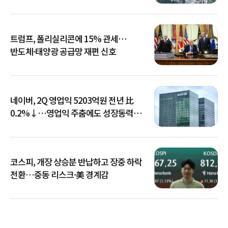
트럼프, 폴리실리콘에 15% 관세…
반도체·태양광 공급망 재편 신호
네이버, 2Q 영업익 5203억원 전년 比
0.2%↓…영업익 주춤에도 성장동력
키운다
코스피, 개장 상승분 반납하고 장중 하락
전환…중동 리스크·美 경계감