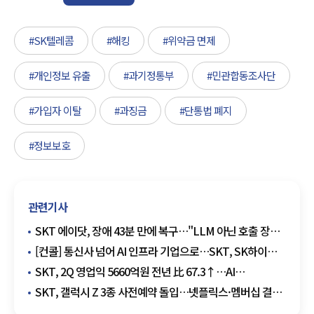
#SK텔레콤
#해킹
#위약금 면제
#개인정보 유출
#과기정통부
#민관합동조사단
#가입자 이탈
#과징금
#단통법 폐지
#정보보호
관련기사
SKT 에이닷, 장애 43분 만에 복구…"LLM 아닌 호출 장비
오류"
[컨콜] 통신사 넘어 AI 인프라 기업으로…SKT, SK하이퍼
앞세워 데이터센터 주도권 경쟁
SKT, 2Q 영업익 5660억원 전년 比 67.3↑…AI
데이터센터가 만든 새 성장축
SKT, 갤럭시 Z 3종 사전예약 돌입…넷플릭스·멤버십 결합
마케팅 눈길