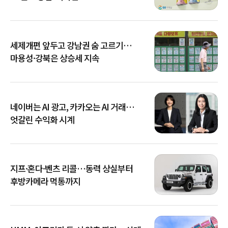
세제개편 앞두고 강남권 숨 고르기…
마용성·강북은 상승세 지속
네이버는 AI 광고, 카카오는 AI 거래…
엇갈린 수익화 시계
지프·혼다·벤츠 리콜…동력 상실부터
후방카메라 먹통까지