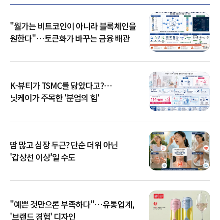
"월가는 비트코인이 아니라 블록체인을
원한다"…토큰화가 바꾸는 금융 배관
K-뷰티가 TSMC를 닮았다고?…
닛케이가 주목한 '분업의 힘'
땀 많고 심장 두근? 단순 더위 아닌
'갑상선 이상'일 수도
"예쁜 것만으론 부족하다"…유통업계,
'브랜드 경험' 디자인