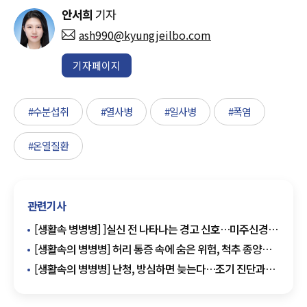
안서희
기자
ash990@kyungjeilbo.com
기자페이지
#수분섭취
#열사병
#일사병
#폭염
#온열질환
관련기사
[생활속 병병병] ]실신 전 나타나는 경고 신호…미주신경성
실신 예방법은
[생활속의 병병병] 허리 통증 속에 숨은 위험, 척추 종양을
의심해야 하는 이유
[생활속의 병병병] 난청, 방심하면 늦는다…조기 진단과
예방이 관건