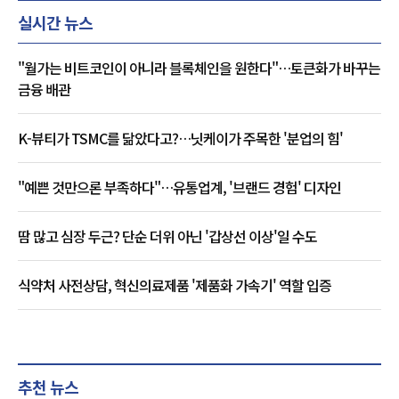
실시간 뉴스
"월가는 비트코인이 아니라 블록체인을 원한다"…토큰화가 바꾸는
금융 배관
K-뷰티가 TSMC를 닮았다고?…닛케이가 주목한 '분업의 힘'
"예쁜 것만으론 부족하다"…유통업계, '브랜드 경험' 디자인
땀 많고 심장 두근? 단순 더위 아닌 '갑상선 이상'일 수도
식약처 사전상담, 혁신의료제품 '제품화 가속기' 역할 입증
추천 뉴스