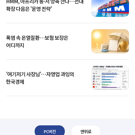
HMM, 아프리카 동·서 양축 깐다…선대
확장 다음은 '운영 전략'
폭염 속 온열질환…보험 보장은
어디까지
'여기저기 사장님'…자영업 과잉의
한국경제
PC버전
맨위로