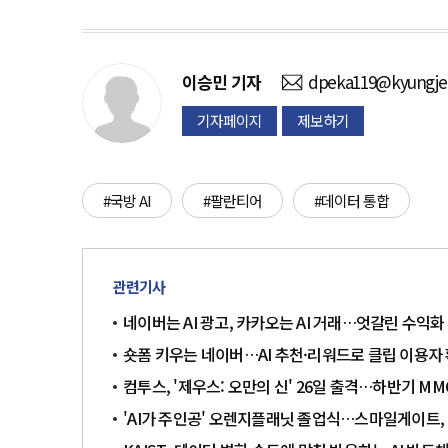
이승민
기자
dpeka119@kyungje
기자페이지
제보하기
#국방 AI
#팔란티어
#데이터 통합
관련기사
네이버는 AI 광고, 카카오는 AI 거래…엇갈린 수익화
숏폼 키우는 네이버…AI 추천·리워드로 클립 이용자
컴투스, '제우스: 오만의 신' 26일 출격…하반기 M
'AI가 주인공' 오렌지플래닛 졸업식…스마일게이트, 