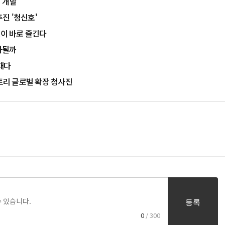
체 개발
추진 '청신호'
없이 바로 즐긴다
시화될까
때다
팩토리 글로벌 확장 청사진
등록
0
/ 300