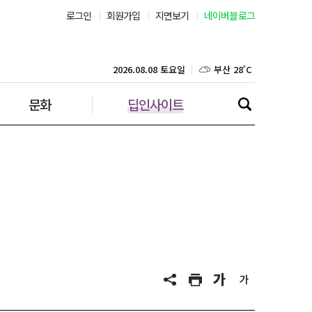
로그인
회원가입
지면보기
네이버블로그
부산 28˚C
대구 28˚C
2026.08.08 토요일
문화
딥인사이트
인천 28˚C
광주 29˚C
대전 29˚C
울산 26˚C
강릉 22˚C
제주 29˚C