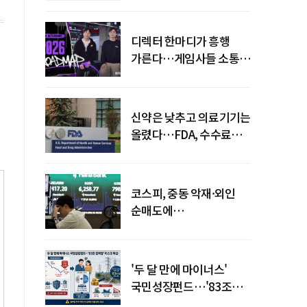
디렉터 한마디가 흥행
가른다…게임사들 소통
강화 이유
신약은 낮추고 의료기기는
올렸다…FDA, 수수료
개편
코스피, 중동 악재·외인
순매도에
하락…"하이닉스 또
급락"
'두 달 만에 마이너스'
국민성장펀드…'83조
전력망' 리스크 확산