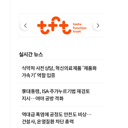
실시간 뉴스
식약처 사전상담, 혁신의료제품 '제품화
가속기' 역할 입증
李대통령, ISA·주가누르기법 재검토
지시…여야 공방 격화
역대급 폭염에 공정도 안전도 비상…
건설사, 온열질환 차단 총력