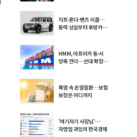
엇갈린 수익화 시계
데
지프·혼다·벤츠 리콜…
동력 상실부터 후방카메라
먹통까지
HMM, 아프리카 동·서
양축 깐다…선대 확장
다음은 '운영 전략'
폭염 속 온열질환…보험
보장은 어디까지
'여기저기 사장님'…
자영업 과잉의 한국경제