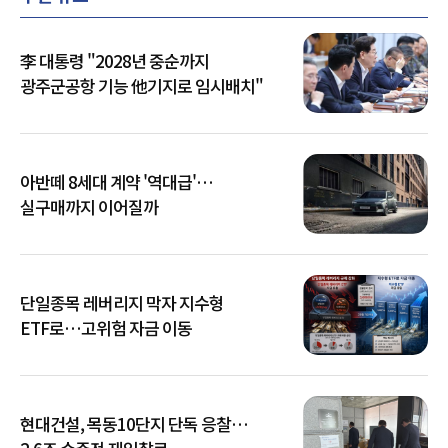
李 대통령 "2028년 중순까지
광주군공항 기능 他기지로 임시배치"
아반떼 8세대 계약 '역대급'…
실구매까지 이어질까
단일종목 레버리지 막자 지수형
ETF로…고위험 자금 이동
현대건설, 목동10단지 단독 응찰…