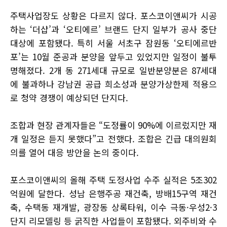
주택사업장도 상황은 다르지 않다. 포스코이앤씨가 시공
하는 ‘더샵’과 ‘오티에르’ 브랜드 단지 일부가 공사 중단
대상에 포함됐다. 특히 서울 서초구 잠원동 ‘오티에르반
포’는 10월 준공과 분양을 앞두고 있었지만 일정이 불투
명해졌다. 2개 동 271세대 규모로 일반분양분은 87세대
에 불과하나 강남권 공급 희소성과 분양가상한제 적용으
로 청약 경쟁이 예상되던 단지다.
조합과 현장 관계자들은 “도정률이 90%에 이르렀지만 재
개 일정은 듣지 못했다”고 전했다. 조합은 긴급 대의원회
의를 열어 대응 방안을 논의 중이다.
포스코이앤씨의 올해 주택 도정사업 수주 실적은 5조302
억원에 달한다. 성남 은행주공 재건축, 방배15구역 재건
축, 수택동 재개발, 광장동 상록타워, 이수 극동·우성2·3
단지 리모델링 등 굵직한 사업들이 포함됐다. 외주비와 수