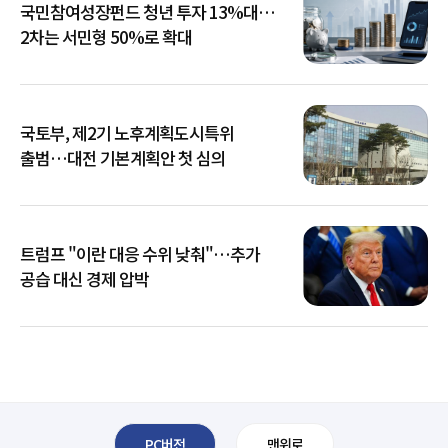
국민참여성장펀드 청년 투자 13%대…
2차는 서민형 50%로 확대
국토부, 제2기 노후계획도시특위
출범…대전 기본계획안 첫 심의
트럼프 "이란 대응 수위 낮춰"…추가
공습 대신 경제 압박
PC버전
맨위로