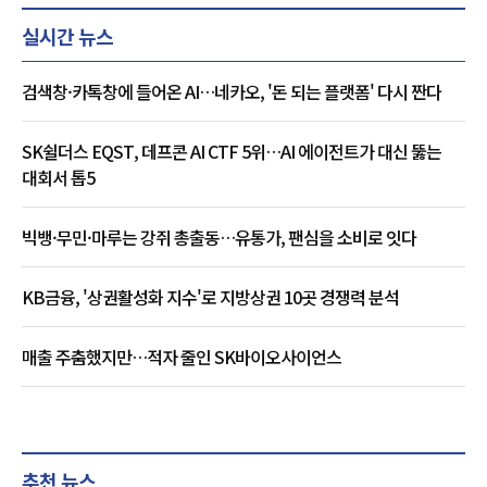
실시간 뉴스
검색창·카톡창에 들어온 AI…네카오, '돈 되는 플랫폼' 다시 짠다
SK쉴더스 EQST, 데프콘 AI CTF 5위…AI 에이전트가 대신 뚫는
대회서 톱5
빅뱅·무민·마루는 강쥐 총출동…유통가, 팬심을 소비로 잇다
KB금융, '상권활성화 지수'로 지방상권 10곳 경쟁력 분석
매출 주춤했지만…적자 줄인 SK바이오사이언스
추천 뉴스