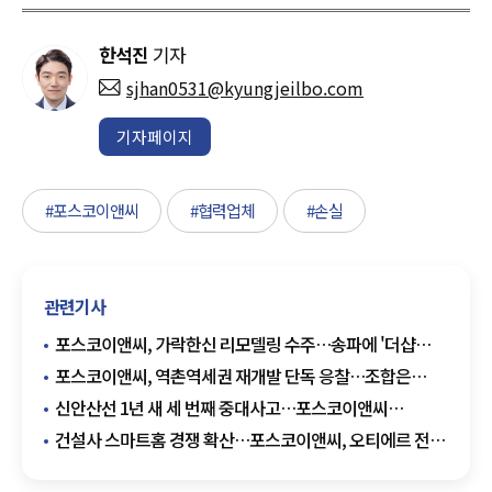
한석진
기자
sjhan0531@kyungjeilbo.com
기자페이지
#포스코이앤씨
#협력업체
#손실
관련기사
포스코이앤씨, 가락한신 리모델링 수주…송파에 '더샵
송파크로제' 제안
포스코이앤씨, 역촌역세권 재개발 단독 응찰…조합은
재입찰 공고
신안산선 1년 새 세 번째 중대사고…포스코이앤씨
안전관리 도마
건설사 스마트홈 경쟁 확산…포스코이앤씨, 오티에르 전용
앱 선보여