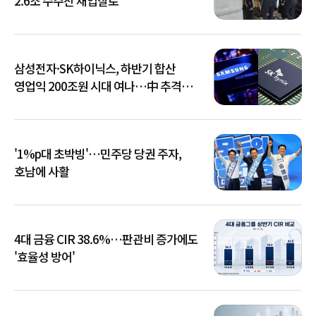
2.6조 수주전 재입찰로
삼성전자·SK하이닉스, 하반기 합산
영업익 200조원 시대 여나…中 추격은
부담
'1%p대 초박빙'…민주당 당권 주자,
호남에 사활
4대 금융 CIR 38.6%…판관비 증가에도
'효율성 방어'