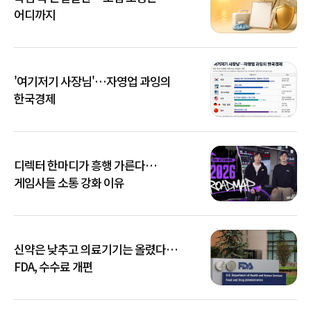
어디까지
'여기저기 사장님'…자영업 과잉의
한국경제
디렉터 한마디가 흥행 가른다…
게임사들 소통 강화 이유
신약은 낮추고 의료기기는 올렸다…
FDA, 수수료 개편