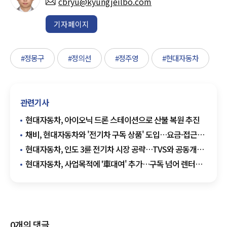
cbryu@kyungjeilbo.com
기자페이지
#정몽구
#정의선
#정주영
#현대자동차
관련기사
현대자동차, 아이오닉 드론 스테이션으로 산불 복원 추진
채비, 현대자동차와 '전기차 구독 상품' 도입…요금·접근성
결합
현대자동차, 인도 3륜 전기차 시장 공략…TVS와 공동개발
착수
현대자동차, 사업목적에 '車대여' 추가…구독 넘어 렌터카
사업 검토
0
개의 댓글