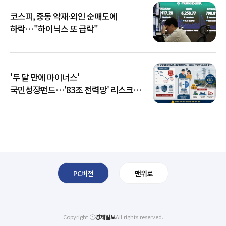
코스피, 중동 악재·외인 순매도에
하락…"하이닉스 또 급락"
'두 달 만에 마이너스'
국민성장펀드…'83조 전력망' 리스크
확산
PC버전
맨위로
Copyright ⓒ
경제일보
All rights reserved.