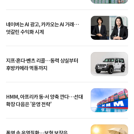
네이버는 AI 광고, 카카오는 AI 거래…
엇갈린 수익화 시계
지프·혼다·벤츠 리콜…동력 상실부터
후방카메라 먹통까지
HMM, 아프리카 동·서 양축 깐다…선대
확장 다음은 '운영 전략'
폭염 속 온열질환…보험 보장은