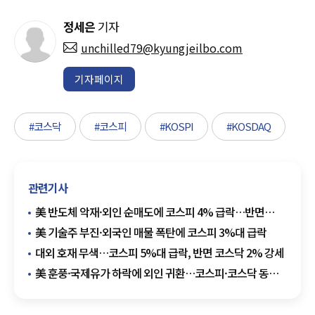
정세은
기자
unchilled79@kyungjeilbo.com
기자페이지
#코스닥
#코스피
#KOSPI
#KOSDAQ
관련기사
美 반도체 악재·외인 순매도에 코스피 4% 급락…반면
코스닥 800선 탈환
美 기술주 부진·외국인 매물 폭탄에 코스피 3%대 급락
대외 호재 무색…코스피 5%대 급락, 반면 코스닥 2% 강세
美 훈풍·국제유가 하락에 외인 귀환…코스피·코스닥 동반
상승