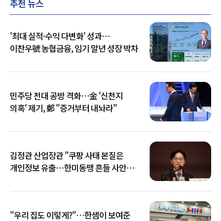
추천 뉴스
'최대 실적·수익 다변화' 성과…
이찬우號 농협금융, 임기 말년 성장 박차
민주당 전대 공방 격화…金 '신천지
의혹' 제기, 鄭 "증거부터 내놔라"
김정관 산업장관 "쿠팡 사태 본질은
개인정보 유출…한미동맹 흔들 사안
아냐"
"우리 집도 이렇게?"…한샘이 보여준