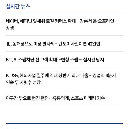
실시간 뉴스
네이버, 해피빈 앞세워 로컬 커머스 확대…강릉서 온·오프라인
상생
北, 동해상으로 미상 발사체…탄도미사일이면 42일만
KT, AI 스팸차단 전 고객 확대…변형 스팸도 실시간 탐지
KT&G, 해외사업 질주에 역대 상반기 최대 매출…영업익 4분기
연속 두 자릿수 성장
야구장 밖으로 번진 팬덤…유통업계, 스포츠 마케팅 가속