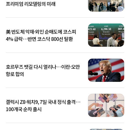
프리미엄 리모델링의 미래
美 반도체 악재·외인 순매도에 코스피
4% 급락…반면 코스닥 800선 탈환
호르무즈 뱃길 다시 열리나…이란·오만
항로 합의
갤럭시 Z8·워치9, 7일 국내 정식 출격…
100개국 순차 출시