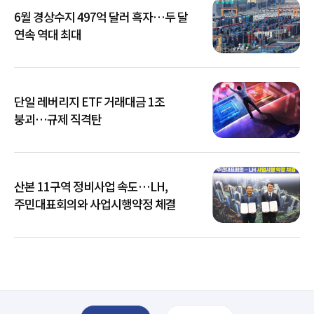
6월 경상수지 497억 달러 흑자…두 달
연속 역대 최대
단일 레버리지 ETF 거래대금 1조
붕괴…규제 직격탄
산본 11구역 정비사업 속도…LH,
주민대표회의와 사업시행약정 체결