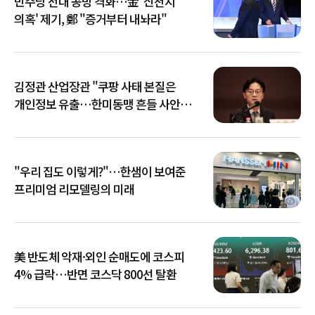
민주당 전대 공방 격화…金 '신천지
의혹' 제기, 鄭 "증거부터 내놔라"
김정관 산업장관 "쿠팡 사태 본질은
개인정보 유출…한미동맹 흔들 사안
아냐"
"우리 집도 이렇게?"…한샘이 보여준
프리미엄 리모델링의 미래
美 반도체 악재·외인 순매도에 코스피
4% 급락…반면 코스닥 800선 탈환