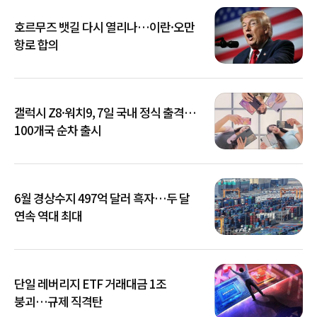
호르무즈 뱃길 다시 열리나…이란·오만
항로 합의
갤럭시 Z8·워치9, 7일 국내 정식 출격…
100개국 순차 출시
6월 경상수지 497억 달러 흑자…두 달
연속 역대 최대
단일 레버리지 ETF 거래대금 1조
붕괴…규제 직격탄