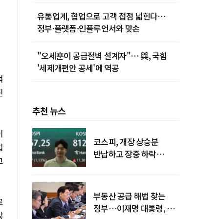
유통업계, 협업으로 고객 접점 넓힌다…
정부·플랫폼·인플루언서와 맞손
"오세훈이 공급절벽 설계자"… 與, 국힘
'세제개편안 공세'에 역공
적
진
추천 뉴스
이
코스피, 개장 상승분
업
반납하고 장중 하락
고
전환…중동 리스크·美
경계감
부동산 공급 해법 찾는
로
정부…이재명 대통령, 2차
않