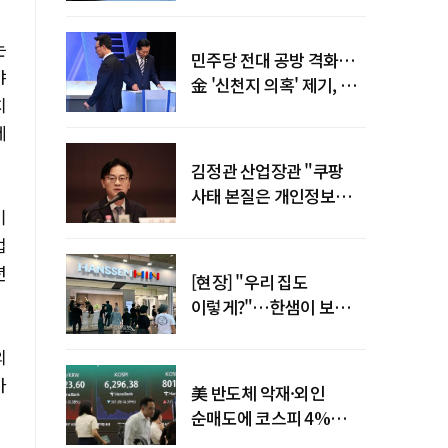
말년 성장 박차
는
민주당 전대 공방 격화…
야
金 '신천지 의혹' 제기, 鄭
치
"증거부터 내놔라"
제
김정관 산업장관 "쿠팡
사태 본질은 개인정보
기
유출…한미동맹 흔들
업
사안 아냐"
년
[현장] "우리 집도
이렇게?"…한샘이 보여준
프리미엄 리모델링의 미래
의
아
美 반도체 악재·외인
순매도에 코스피 4%
급락…반면 코스닥 800선