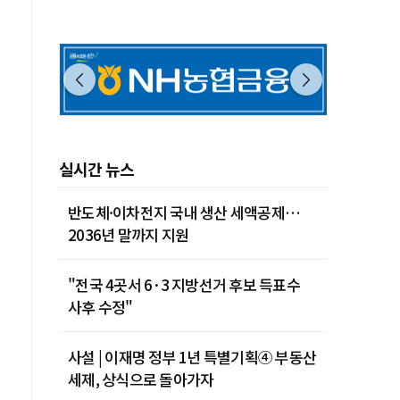
실시간 뉴스
반도체·이차전지 국내 생산 세액공제…
2036년 말까지 지원
"전국 4곳서 6·3 지방선거 후보 득표수
사후 수정"
사설 | 이재명 정부 1년 특별기획④ 부동산
세제, 상식으로 돌아가자