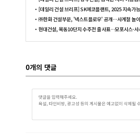
[데일리 건설 브리프] SK에코플랜트, 2025 지속
㈜한화 건설부문, '넥스트플로우' 공개…사계절 놀
현대건설, 목동10단지 수주전 출사표…모포시스·사
0
개의 댓글