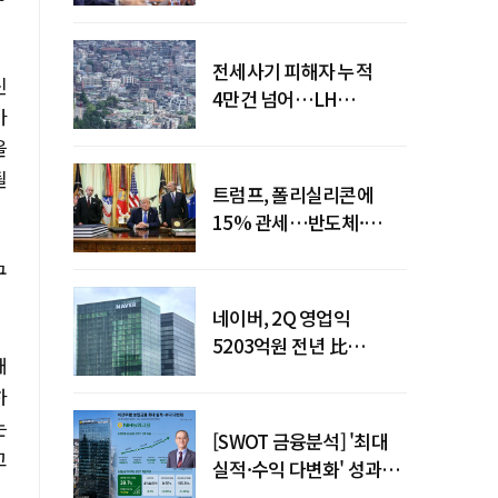
점검회의 주재
전세사기 피해자 누적
신
4만건 넘어…LH
바
피해주택 매입도 1만호
을
돌파
될
트럼프, 폴리실리콘에
15% 관세…반도체·
태양광 공급망 재편 신호
구
네이버, 2Q 영업익
5203억원 전년 比
태
0.2%↓…영업익
하
주춤에도 성장동력 키운다
는
[SWOT 금융분석] '최대
고
실적·수익 다변화' 성과…
이찬우號 농협금융, 임기