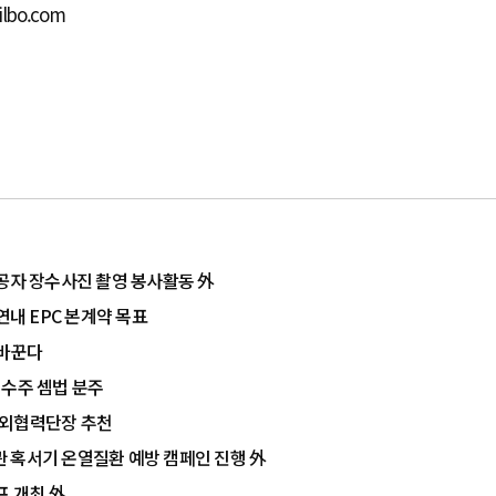
ilbo.com
유공자 장수사진 촬영 봉사활동 外
연내 EPC 본계약 목표
 바꾼다
 수주 셈법 분주
대외협력단장 추천
주관 혹서기 온열질환 예방 캠페인 진행 外
프 개최 外