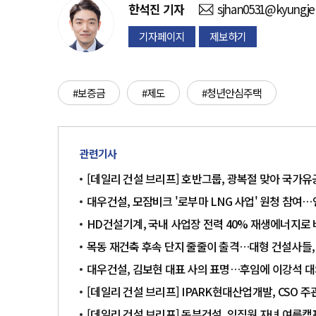
한석진
기자
sjhan0531@kyungje
기자페이지
제보하기
#보증금
#제도
#청년안심주택
관련기사
[데일리 건설 브리프] 호반그룹, 광복절 맞아 국가
대우건설, 모잠비크 '로부마 LNG 사업' 원청 참여…
HD건설기계, 국내 사업장 전력 40% 재생에너지로
목동 재건축 후속 단지 줄줄이 출격…대형 건설사들,
대우건설, 김보현 대표 사의 표명…후임에 이강석 
[데일리 건설 브리프] IPARK현대산업개발, CSO 
[데일리 건설 브리프] 동부건설, 임직원 자녀 여름캠