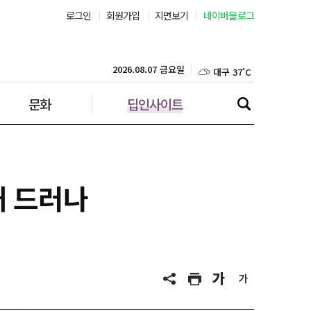
로그인
회원가입
지면보기
네이버블로그
부산 31˚C
대구 37˚C
2026.08.07 금요일
문화
딥인사이트
인천 30˚C
광주 36˚C
대전 35˚C
대 드러나
울산 33˚C
강릉 31˚C
제주 30˚C