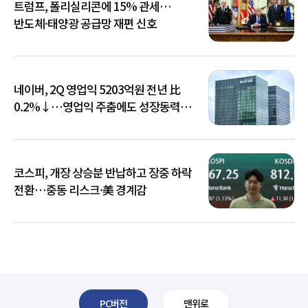
트럼프, 폴리실리콘에 15% 관세…
반도체·태양광 공급망 재편 신호
네이버, 2Q 영업익 5203억원 전년 比
0.2%↓…영업익 주춤에도 성장동력
키운다
코스피, 개장 상승분 반납하고 장중 하락
전환…중동 리스크·美 경계감
PC버전
맨위로