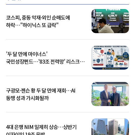
코스피, 중동 악재·외인 순매도에
하락…"하이닉스 또 급락"
'두 달 만에 마이너스'
국민성장펀드…'83조 전력망' 리스크
확산
구광모·젠슨 황 두 달 만에 재회…AI
동맹 성과 가시화될까
4대 은행 NIM 일제히 상승…상반기
이자이익 19조 육박