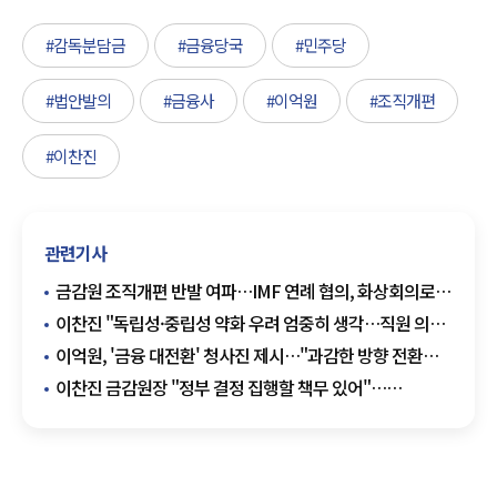
#감독분담금
#금융당국
#민주당
#법안발의
#금융사
#이억원
#조직개편
#이찬진
관련기사
금감원 조직개편 반발 여파…IMF 연례 협의, 화상회의로
전환
이찬진 "독립성·중립성 약화 우려 엄중히 생각…직원 의견
반영 노력"
이억원, '금융 대전환' 청사진 제시…"과감한 방향 전환
필요"
이찬진 금감원장 "정부 결정 집행할 책무 있어"…
조직개편안에 첫 입장