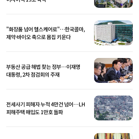
"화장품 넘어 헬스케어로"…한국콜마,
제약·바이오 축으로 몸집 키운다
부동산 공급 해법 찾는 정부…이재명
대통령, 2차 점검회의 주재
전세사기 피해자 누적 4만건 넘어…LH
피해주택 매입도 1만호 돌파