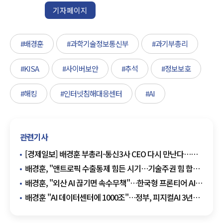
기자페이지
#배경훈
#과학기술정보통신부
#과기부총리
#KISA
#사이버보안
#추석
#정보보호
#해킹
#인터넷침해대응센터
#AI
관련기사
[경제일보] 배경훈 부총리-통신3사 CEO 다시 만난다…
AIDC 육성 '민관 청사진' 논의
배경훈, "앤트로픽 수출통제 힘든 시기…기술주권 힘 합쳐
돌파"
배경훈, "외산 AI 끊기면 속수무책"…한국형 프론티어 AI
승부수
배경훈 "AI 데이터센터에 1000조"…정부, 피지컬AI 3년
승부수 던졌다