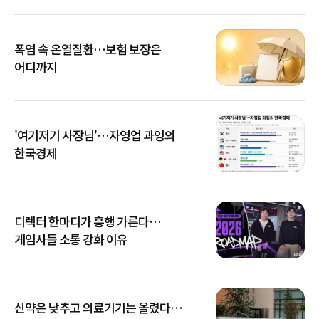
폭염 속 온열질환…보험 보장은
어디까지
'여기저기 사장님'…자영업 과잉의
한국경제
디렉터 한마디가 흥행 가른다…
게임사들 소통 강화 이유
신약은 낮추고 의료기기는 올렸다…