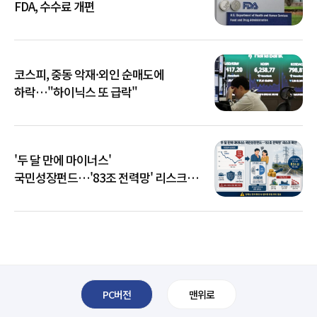
FDA, 수수료 개편
코스피, 중동 악재·외인 순매도에
하락…"하이닉스 또 급락"
'두 달 만에 마이너스'
국민성장펀드…'83조 전력망' 리스크
확산
PC버전
맨위로