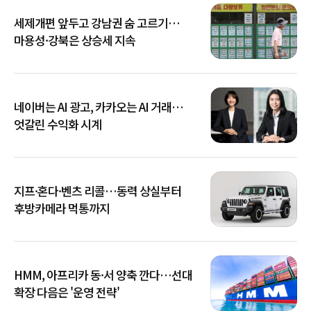
세제개편 앞두고 강남권 숨 고르기…
마용성·강북은 상승세 지속
네이버는 AI 광고, 카카오는 AI 거래…
엇갈린 수익화 시계
지프·혼다·벤츠 리콜…동력 상실부터
후방카메라 먹통까지
HMM, 아프리카 동·서 양축 깐다…선대
확장 다음은 '운영 전략'