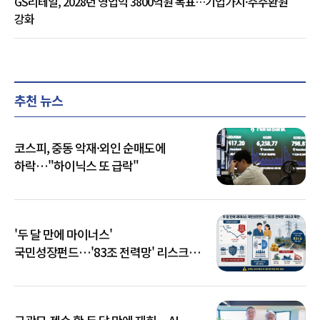
GS리테일, 2028년 영업익 3800억원 목표…기업가치·주주환원
강화
추천 뉴스
코스피, 중동 악재·외인 순매도에
하락…"하이닉스 또 급락"
'두 달 만에 마이너스'
국민성장펀드…'83조 전력망' 리스크
확산