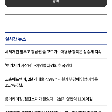
등록
실시간 뉴스
세제개편 앞두고 강남권 숨 고르기…마용성·강북은 상승세 지속
'여기저기 사장님'…자영업 과잉의 한국경제
교촌에프앤비, 2분기 매출 4.9%↑…원가 부담에 영업이익은
15.7% 감소
롯데케미칼, 첨단소재가 끌었다…2분기 영업익 1101억원