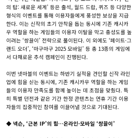
의 탑: 새로운 세계’ 등은 출석, 월드 드랍, 퀴즈 등 다양한
형식의 이벤트를 통해 이용자들에게 풍성한 보상을 지급
한다. 이는 신작의 초기 안착을 돕는 동시에 기존 캐시카
우 역할을 하는 게임들의 이용자 이탈을 막고 충성도를 높
이려는 ‘쌍끌이’ 전략으로 풀이된다. 이 외에도 ‘페이트·그
랜드 오더’, ‘마구마구 2025 모바일’ 등 총 13종의 게임에
서 다채로운 추석 캠페인이 진행된다.
이번 넷마블의 이벤트는 하반기 실적을 견인할 신작 라인
업에 힘을 싣는 동시에, 기존 캐시카우 역할을 하는 게임
들의 이용자 만족도를 함께 높이는 데 초점을 맞췄다. 특
히 특별 던전과 같은 기간 한정 콘텐츠는 연휴 기간 이용
자들의 집중적인 참여를 이끌어낼 것으로 기대된다.
◆ 넥슨, ‘근본 IP’의 힘…온라인·모바일 ‘쌍끌이’