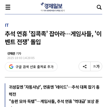
IT
추석 연휴 '집콕족' 잡아라…게임사들, '이
벤트 전쟁' 돌입
선재관
기자
2025-10-03 14:20:05
구글 검색 선호 출처로 추가
귀성길엔 '자동사냥', 연휴엔 '레이드'…추석 대목 잡기 총
력전
"송편 모아 득템"…게임사들, 추석 연휴 '역대급' 보상 푼