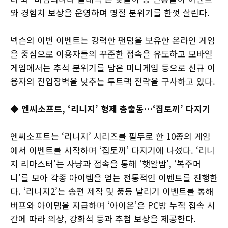
와 경험치 보상을 운영하며 명절 분위기를 한껏 살린다.
넥슨의 이번 이벤트는 강력한 팬덤을 보유한 온라인 게임
을 중심으로 이용자들의 꾸준한 접속을 유도하고 모바일
게임에서는 추석 분위기를 담은 미니게임 등으로 신규 이
용자의 진입장벽을 낮추는 투트랙 전략을 구사하고 있다.
◆ 엔씨소프트, ‘리니지’ 형제 총출동…‘집토끼’ 다지기
엔씨소프트는 ‘리니지’ 시리즈를 필두로 한 10종의 게임
에서 이벤트를 시작하며 ‘집토끼’ 다지기에 나섰다. ‘리니
지 리마스터’는 사냥과 접속을 통해 ‘햇알밤’, ‘복주머
니’를 모아 각종 아이템을 얻는 전통적인 이벤트를 진행한
다. ‘리니지2’는 송편 제작 및 풍등 날리기 이벤트를 통해
버프와 아이템을 지급하며 ‘아이온’은 PC방 누적 접속 시
간에 따라 의상, 강화석 등과 추첨 보상을 제공한다.