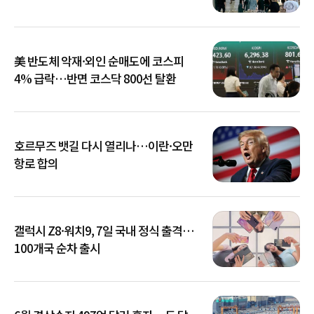
美 반도체 악재·외인 순매도에 코스피
4% 급락…반면 코스닥 800선 탈환
호르무즈 뱃길 다시 열리나…이란·오만
항로 합의
갤럭시 Z8·워치9, 7일 국내 정식 출격…
100개국 순차 출시