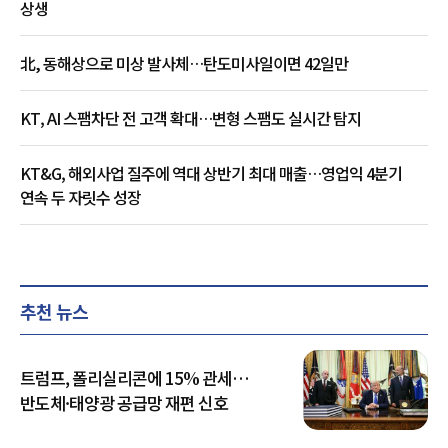
상생
北, 동해상으로 미상 발사체…탄도미사일이면 42일만
KT, AI 스팸차단 전 고객 확대…변형 스팸도 실시간 탐지
KT&G, 해외사업 질주에 역대 상반기 최대 매출…영업익 4분기
연속 두 자릿수 성장
추천 뉴스
트럼프, 폴리실리콘에 15% 관세…
반도체·태양광 공급망 재편 신호