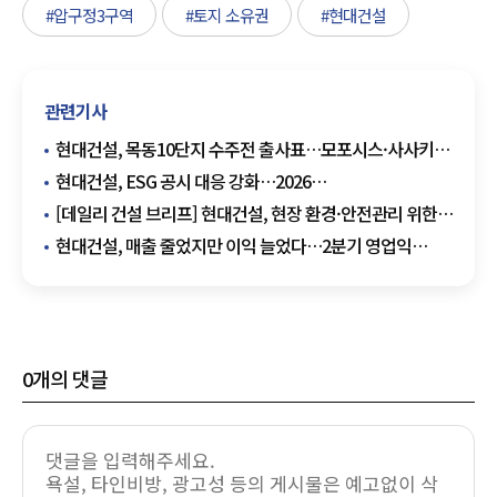
#압구정3구역
#토지 소유권
#현대건설
관련기사
현대건설, 목동10단지 수주전 출사표…모포시스·사사키
앞세워 설계 승부
현대건설, ESG 공시 대응 강화…2026
지속가능경영보고서 발간
[데일리 건설 브리프] 현대건설, 현장 환경·안전관리 위한
무인로봇 도입 확대 추진 外
현대건설, 매출 줄었지만 이익 늘었다…2분기 영업익
2618억원·전년比 20.7%↑
0
개의 댓글