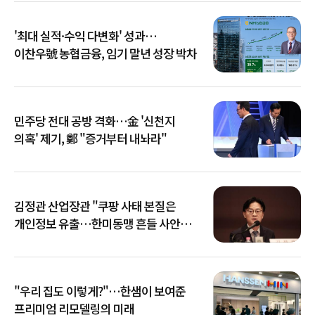
'최대 실적·수익 다변화' 성과…
이찬우號 농협금융, 임기 말년 성장 박차
민주당 전대 공방 격화…金 '신천지
의혹' 제기, 鄭 "증거부터 내놔라"
김정관 산업장관 "쿠팡 사태 본질은
개인정보 유출…한미동맹 흔들 사안
아냐"
"우리 집도 이렇게?"…한샘이 보여준
프리미엄 리모델링의 미래