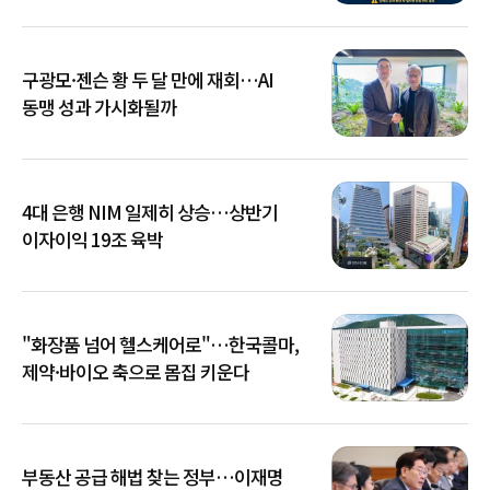
확산
구광모·젠슨 황 두 달 만에 재회…AI
동맹 성과 가시화될까
4대 은행 NIM 일제히 상승…상반기
이자이익 19조 육박
"화장품 넘어 헬스케어로"…한국콜마,
제약·바이오 축으로 몸집 키운다
부동산 공급 해법 찾는 정부…이재명