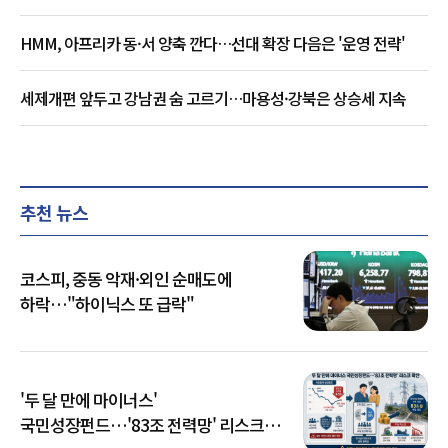
HMM, 아프리카 동·서 양축 깐다…선대 확장 다음은 '운영 전략'
세제개편 앞두고 강남권 숨 고르기…마용성·강북은 상승세 지속
추천 뉴스
코스피, 중동 악재·외인 순매도에
하락…"하이닉스 또 급락"
'두 달 만에 마이너스'
국민성장펀드…'83조 전력망' 리스크