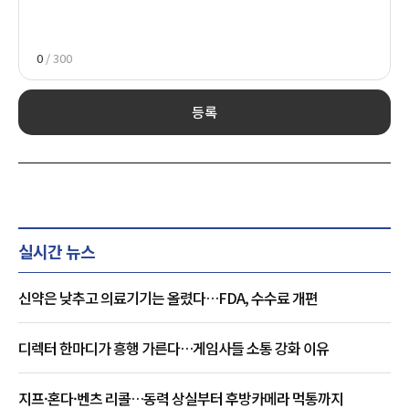
0
/ 300
등록
실시간 뉴스
신약은 낮추고 의료기기는 올렸다…FDA, 수수료 개편
디렉터 한마디가 흥행 가른다…게임사들 소통 강화 이유
지프·혼다·벤츠 리콜…동력 상실부터 후방카메라 먹통까지