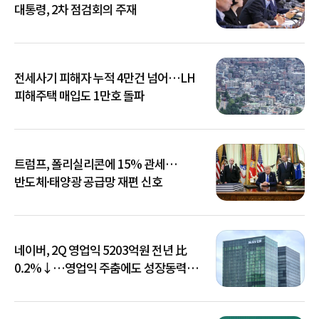
대통령, 2차 점검회의 주재
전세사기 피해자 누적 4만건 넘어…LH
피해주택 매입도 1만호 돌파
트럼프, 폴리실리콘에 15% 관세…
반도체·태양광 공급망 재편 신호
네이버, 2Q 영업익 5203억원 전년 比
0.2%↓…영업익 주춤에도 성장동력
키운다