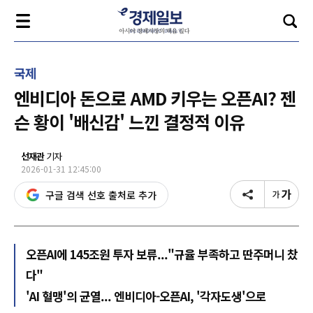
국제
엔비디아 돈으로 AMD 키우는 오픈AI? 젠
슨 황이 '배신감' 느낀 결정적 이유
선재관
기자
2026-01-31 12:45:00
구글 검색 선호 출처로 추가
오픈AI에 145조원 투자 보류..."규율 부족하고 딴주머니 찼
다"
'AI 혈맹'의 균열... 엔비디아-오픈AI, '각자도생'으로