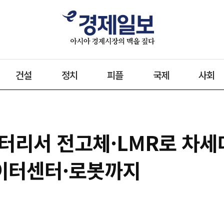
건설
정치
피플
국제
사회
터배터리서 전고체·LMR로 차
이터센터·로봇까지