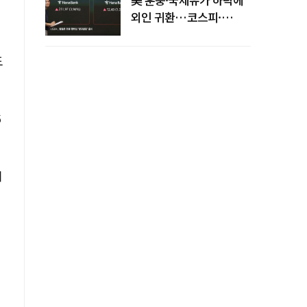
외인 귀환…코스피·
코스닥 동반 상승
도
기