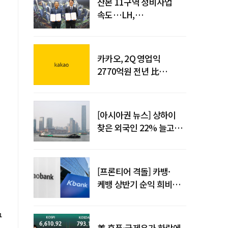
산본 11구역 정비사업
속도…LH,
주민대표회의와
사업시행약정 체결
카카오, 2Q 영업익
2770억원 전년 比
36%↑…역대 최대 분기
실적 달성
[아시아권 뉴스] 상하이
찾은 외국인 22% 늘고
중국 자동차 수출 509만대
[프론티어 격돌] 카뱅·
케뱅 상반기 순익 희비…
플랫폼·개인사업자
금융으로 성장 기반 확대
구
美 훈풍·국제유가 하락에