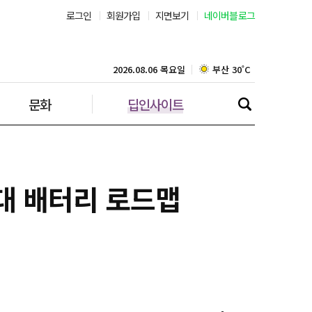
로그인
회원가입
지면보기
네이버블로그
부산 30˚C
대구 35˚C
2026.08.06 목요일
문화
딥인사이트
인천 30˚C
광주 34˚C
대전 36˚C
세대 배터리 로드맵
울산 32˚C
강릉 31˚C
제주 30˚C