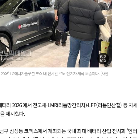
026' LG에너지솔루션 부스 내 전시된 르노 전기차 세닉 모습이다. [사진=
리 2026'에서 전고체·LMR(리튬망간리치)·LFP(리튬인산철) 등 차세
을 제시했다.
강남구 삼성동 코엑스에서 개최되는 국내 최대 배터리 산업 전시회 '인터