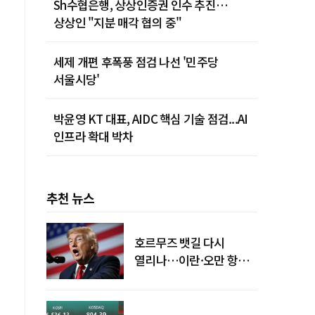
Sh수협은행, 상상인증권 인수 추진…
상상인 "지분 매각 협의 중"
세제 개편 후폭풍 점검 나선 '민주당
서울시당'
박윤영 KT 대표, AIDC 핵심 기술 점검...AI
인프라 확대 박차
추천 뉴스
호르무즈 뱃길 다시
열리나…이란·오만 항로
합의