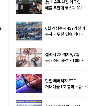
美 기술주 부진·외국인
매물 폭탄에 코스피 3%대
급락
솔
6월 경상수지 497억 달러
흑자…두 달 연속 역대
술
최대
갤럭시 Z8·워치9, 7일
국내 정식 출격…100개국
순차 출시
단일 레버리지 ETF
거래대금 1조 붕괴…규제
직격탄