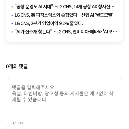
"공항 운영도 AI 시대"…LG CNS, 14개 공항 AX 청사진
만든다
LG CNS, 英 피직스엑스와 손잡았다…산업 AI '월드모델'
만든다
LG CNS, 2분기 영업이익 9.2% 줄었다.
"AI가 신소재 찾는다"…LG CNS, 엔비디아·메타와 'AI 포
사이언스' 참전
0
개의 댓글
0
/ 300