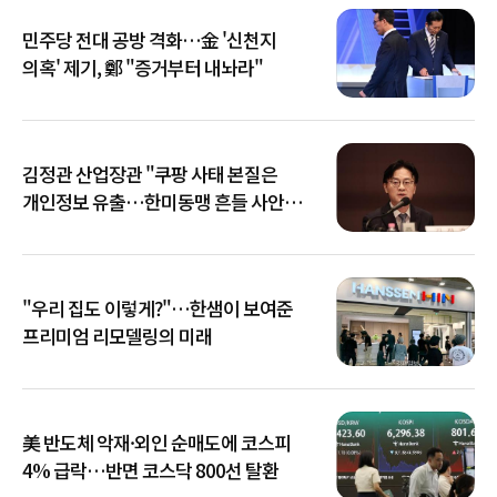
민주당 전대 공방 격화…金 '신천지
의혹' 제기, 鄭 "증거부터 내놔라"
김정관 산업장관 "쿠팡 사태 본질은
개인정보 유출…한미동맹 흔들 사안
아냐"
"우리 집도 이렇게?"…한샘이 보여준
프리미엄 리모델링의 미래
美 반도체 악재·외인 순매도에 코스피
4% 급락…반면 코스닥 800선 탈환