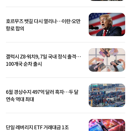
호르무즈 뱃길 다시 열리나…이란·오만
항로 합의
갤럭시 Z8·워치9, 7일 국내 정식 출격…
100개국 순차 출시
6월 경상수지 497억 달러 흑자…두 달
연속 역대 최대
단일 레버리지 ETF 거래대금 1조