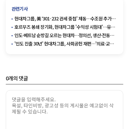
관련기사
현대차그룹, 美 '301·232 관세 중첩' 제동…수조원 추가
부담 우려
호르무즈 봉쇄 장기화, 현대차그룹 '수익성 시험대'…유가·
물류·환율 압박
인도·베트남 순방길 오르는 현대차…정의선, 생산·전동화
투자 가속화하나
'인도 진출 30년' 현대차그룹, 사회공헌 재편…'의료·교육·
환경' 확장
0
개의 댓글