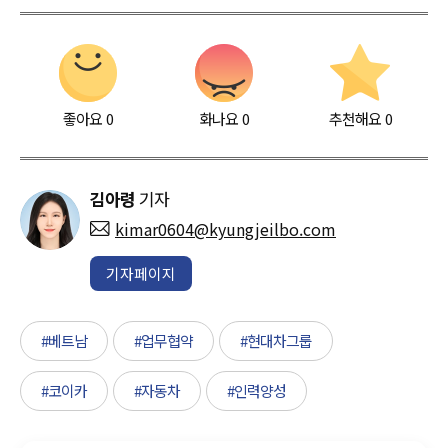
좋아요
0
화나요
0
추천해요
0
김아령
기자
kimar0604@kyungjeilbo.com
기자페이지
#베트남
#업무협약
#현대차그룹
#코이카
#자동차
#인력양성