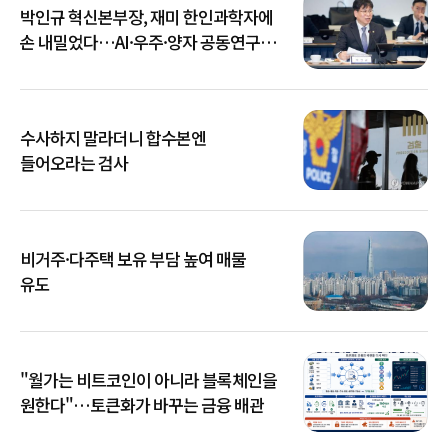
박인규 혁신본부장, 재미 한인과학자에
손 내밀었다…AI·우주·양자 공동연구
확대
수사하지 말라더니 합수본엔
들어오라는 검사
비거주·다주택 보유 부담 높여 매물
유도
"월가는 비트코인이 아니라 블록체인을
원한다"…토큰화가 바꾸는 금융 배관