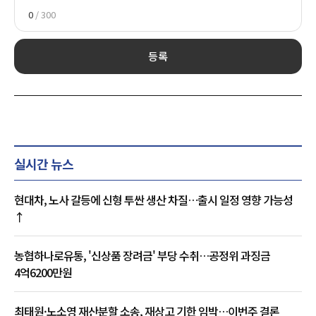
0
/ 300
등록
실시간 뉴스
현대차, 노사 갈등에 신형 투싼 생산 차질…출시 일정 영향 가능성
↑
농협하나로유통, '신상품 장려금' 부당 수취…공정위 과징금
4억6200만원
최태원·노소영 재산분할 소송, 재상고 기한 임박…이번주 결론