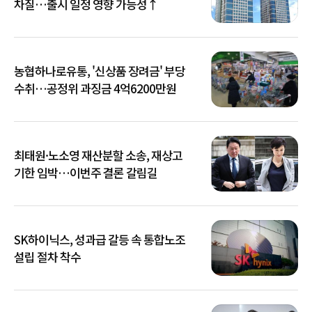
차질…출시 일정 영향 가능성↑
농협하나로유통, '신상품 장려금' 부당
수취…공정위 과징금 4억6200만원
최태원·노소영 재산분할 소송, 재상고
기한 임박…이번주 결론 갈림길
SK하이닉스, 성과급 갈등 속 통합노조
설립 절차 착수