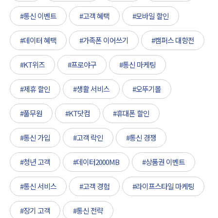
#통신 이벤트
#고객 혜택
#모바일 할인
#데이터 혜택
#가족폰 이어쓰기
#캠퍼스 대항전
#KT위즈
#프로야구
#통신 마케팅
#제휴 할인
#생활 서비스
#오뚜기몰
#풀무원
#KT닷컴
#휴대폰 할인
#통신 가입
#고객 락인
#통신 경쟁
#청년 고객
#데이터2000MB
#상품권 이벤트
#통신 서비스
#고객 경험
#라이프스타일 마케팅
#장기 고객
#통신 전략