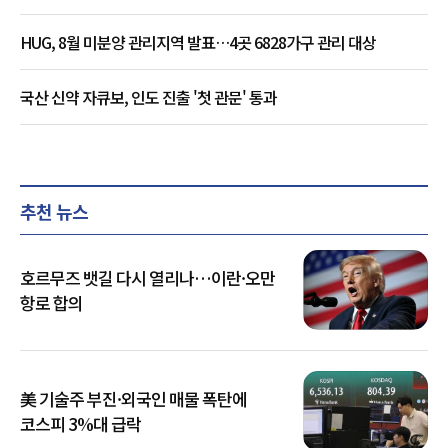
HUG, 8월 미분양 관리지역 발표…4곳 6828가구 관리 대상
국산 신약 자큐보, 인도 진출 '첫 관문' 통과
추천 뉴스
호르무즈 뱃길 다시 열리나…이란·오만
항로 합의
美 기술주 부진·외국인 매물 폭탄에
코스피 3%대 급락