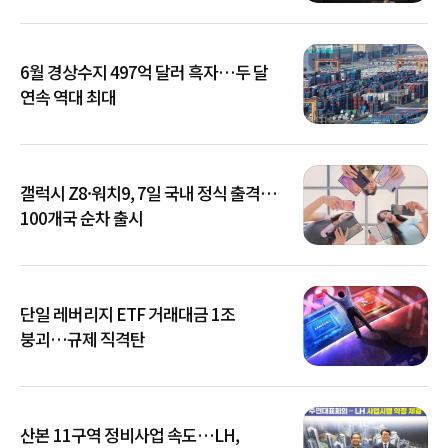
6월 경상수지 497억 달러 흑자…두 달
연속 역대 최대
갤럭시 Z8·워치9, 7일 국내 정식 출격…
100개국 순차 출시
단일 레버리지 ETF 거래대금 1조
붕괴…규제 직격탄
산본 11구역 정비사업 속도…LH,