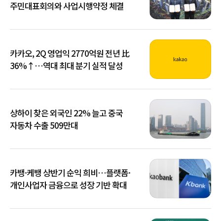
주민대표회의와 사업시행약정 체결
카카오, 2Q 영업익 2770억원 전년 比
36%↑…역대 최대 분기 실적 달성
상하이 찾은 외국인 22% 늘고 중국
자동차 수출 509만대
카뱅·케뱅 상반기 순익 희비…플랫폼·
개인사업자 금융으로 성장 기반 확대