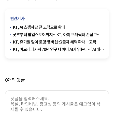
관련기사
KT, AI 스팸차단 전 고객으로 확대
굿즈부터 팝업스토어까지…KT, 아이브 캐릭터 손잡고
고객 접점 확대
KT, 휴가철 맞아 로밍·멤버십·요금제 혜택 확대…고객
맞춤 지원 강화
KT, 아모레퍼시픽 70년 연구 데이터 AI가 읽는다…'AI 레디
데이터' 구축
0
개의 댓글