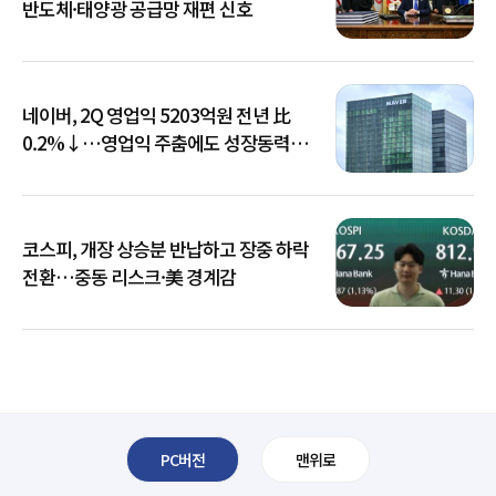
반도체·태양광 공급망 재편 신호
네이버, 2Q 영업익 5203억원 전년 比
0.2%↓…영업익 주춤에도 성장동력
키운다
코스피, 개장 상승분 반납하고 장중 하락
전환…중동 리스크·美 경계감
PC버전
맨위로