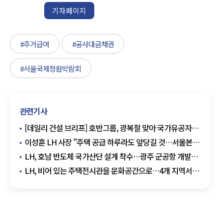
기자페이지
#주거급여
#공사대금채권
#서울국제정원박람회
관련기사
[데일리 건설 브리프] 호반그룹, 광복절 맞아 국가유공자
장수사진 촬영 봉사활동 外
이성훈 LH 사장 "주택 공급 하루라도 앞당길 것…서울본부
부지도 공급에 활용"
LH, 호남 반도체 국가산단 설계 착수…광주 군공항 개발
속도전
LH, 비어 있는 주택전시관을 문화공간으로…4개 지역서
여름방학 행사