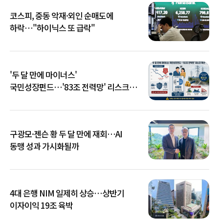
코스피, 중동 악재·외인 순매도에
하락…"하이닉스 또 급락"
'두 달 만에 마이너스'
국민성장펀드…'83조 전력망' 리스크
확산
구광모·젠슨 황 두 달 만에 재회…AI
동맹 성과 가시화될까
4대 은행 NIM 일제히 상승…상반기
이자이익 19조 육박