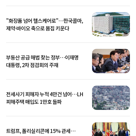
"화장품 넘어 헬스케어로"…한국콜마,
제약·바이오 축으로 몸집 키운다
부동산 공급 해법 찾는 정부…이재명
대통령, 2차 점검회의 주재
전세사기 피해자 누적 4만건 넘어…LH
피해주택 매입도 1만호 돌파
트럼프, 폴리실리콘에 15% 관세…