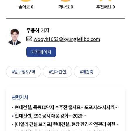
좋아요
0
화나요
0
추천해요
0
우용하
기자
wooyh1053@kyungjeilbo.com
기자페이지
#압구정5구역
#현대건설
#재건축
관련기사
현대건설, 목동10단지 수주전 출사표…모포시스·사사키
앞세워 설계 승부
현대건설, ESG 공시 대응 강화…2026
지속가능경영보고서 발간
[데일리 건설 브리프] 현대건설, 현장 환경·안전관리 위한
무인로봇 도입 확대 추진 外