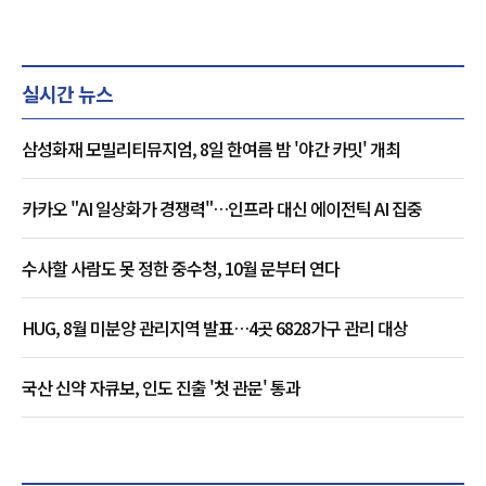
실시간 뉴스
삼성화재 모빌리티뮤지엄, 8일 한여름 밤 '야간 카밋' 개최
카카오 "AI 일상화가 경쟁력"…인프라 대신 에이전틱 AI 집중
수사할 사람도 못 정한 중수청, 10월 문부터 연다
HUG, 8월 미분양 관리지역 발표…4곳 6828가구 관리 대상
국산 신약 자큐보, 인도 진출 '첫 관문' 통과