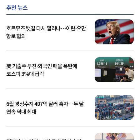
추천 뉴스
호르무즈 뱃길 다시 열리나…이란·오만
항로 합의
美 기술주 부진·외국인 매물 폭탄에
코스피 3%대 급락
6월 경상수지 497억 달러 흑자…두 달
연속 역대 최대