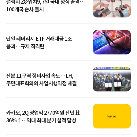
갤럭시 Z8·워치9, 7일 국내 정식 출격…
100개국 순차 출시
단일 레버리지 ETF 거래대금 1조
붕괴…규제 직격탄
산본 11구역 정비사업 속도…LH,
주민대표회의와 사업시행약정 체결
카카오, 2Q 영업익 2770억원 전년 比
36%↑…역대 최대 분기 실적 달성