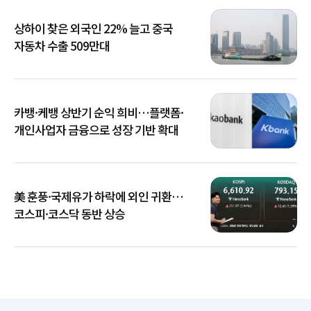
상하이 찾은 외국인 22% 늘고 중국
자동차 수출 509만대
카뱅·케뱅 상반기 순익 희비…플랫폼·
개인사업자 금융으로 성장 기반 확대
美 훈풍·국제유가 하락에 외인 귀환…
코스피·코스닥 동반 상승