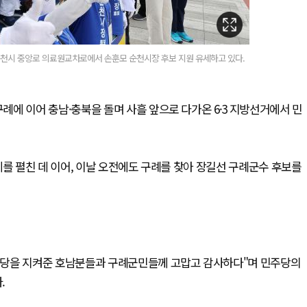
시 중앙로 의료원교차로에서 손훈모 순천시장 후보 지원 유세하고 있다.
에 이어 충남·충북을 돌며 사흘 앞으로 다가온 6·3 지방선거에서 민
세를 펼친 데 이어, 이날 오전에도 구례를 찾아 장길선 구례군수 후보를
주당을 지켜준 호남분들과 구례군민들께 고맙고 감사하다"며 민주당의
.