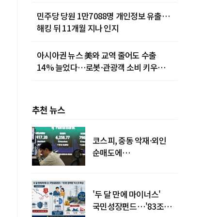
민주당 당원 1만7088명 개인정보 유출…
해킹 뒤 11개월 지나 인지
아시아권 뉴스 美와 교역 줄어도 수출
14% 늘었다…로봇·관광객 소비 키우는
중국
추천 뉴스
코스피, 중동 악재·외인
순매도에
하락…"하이닉스 또
급락"
'두 달 만에 마이너스'
국민성장펀드…'83조