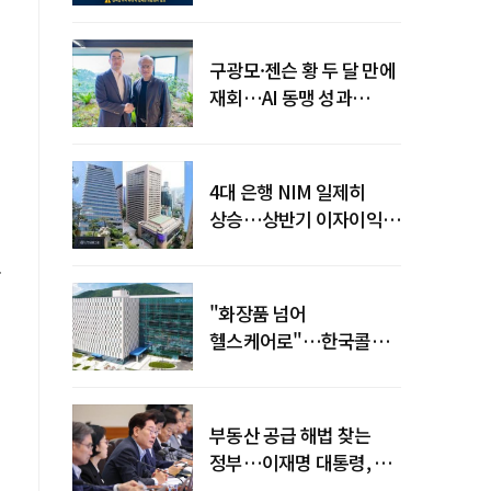
전력망' 리스크 확산
구광모·젠슨 황 두 달 만에
재회…AI 동맹 성과
가시화될까
4대 은행 NIM 일제히
상승…상반기 이자이익
19조 육박
호
"화장품 넘어
헬스케어로"…한국콜마,
제약·바이오 축으로 몸집
키운다
부동산 공급 해법 찾는
정부…이재명 대통령, 2차
점검회의 주재