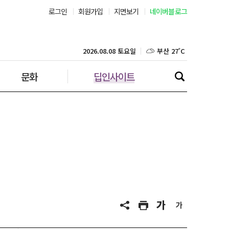
로그인
회원가입
지면보기
네이버블로그
부산 27˚C
대구 25˚C
2026.08.08 토요일
문화
딥인사이트
인천 28˚C
광주 27˚C
대전 25˚C
울산 25˚C
강릉 26˚C
제주 28˚C