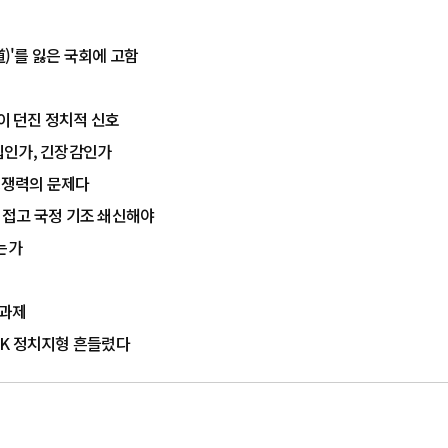
道)'를 잃은 국회에 고함
율이 던진 정치적 신호
결집인가, 긴장감인가
 경쟁력의 문제다
치 접고 국정 기조 쇄신해야
는가
 과제
…PK 정치지형 흔들렸다