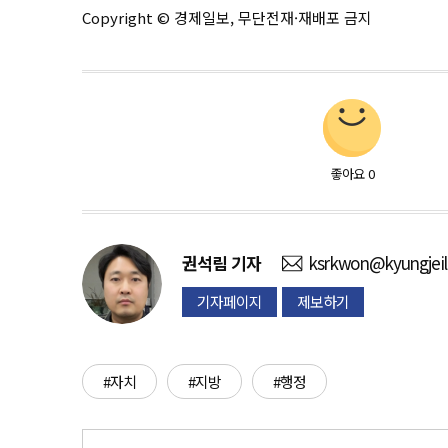
Copyright © 경제일보, 무단전재·재배포 금지
좋아요
0
권석림
기자
ksrkwon@kyungjei
기자페이지
제보하기
#자치
#지방
#행정