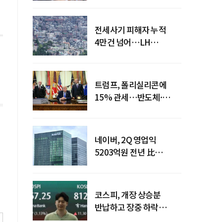
전세사기 피해자 누적
4만건 넘어…LH
피해주택 매입도 1만호
돌파
트럼프, 폴리실리콘에
15% 관세…반도체·
태양광 공급망 재편 신호
네이버, 2Q 영업익
5203억원 전년 比
0.2%↓…영업익
주춤에도 성장동력 키운다
코스피, 개장 상승분
반납하고 장중 하락
전환…중동 리스크·美