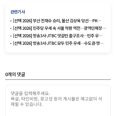
관련기사
[선택 2026] 부산 전재수 승리, 울산 김상욱 당선…PK
정치지형 흔들렸다
[선택 2026] 민주당 우세 속 서울 막판 역전…광역단체장
'12대4' 구도
[선택 2026] 방송3사·JTBC 엇갈린 출구조사…민주 우세
속 '개표 변수' 커졌다
[선택 2026] 방송3사·JTBC 모두 민주 우세…수도권·영남
'초접전', 지방선거 판세 안갯속
0
개의 댓글