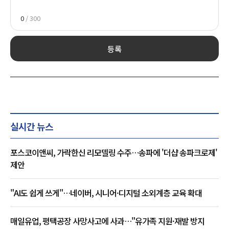
0
/ 300
등록
실시간 뉴스
포스코이앤씨, 가락한신 리모델링 수주…송파에 '더샵 송파크로제'
제안
"AI도 쉽게 쓰게"…네이버, 시니어·디지털 소외계층 교육 확대
매일유업, 평택공장 사망사고에 사과…"유가족 지원·재발 방지