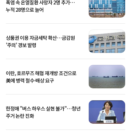
폭염 속 온열질환 사망자 2명 추가…
누적 28명으로 늘어
상품권 이용 자금세탁 확산…금감원
'주의' 경보 발령
이란, 호르무즈 해협 재개방 조건으로
美에 병력 철수·배상 요구
한정애 "버스 하우스 실현 불가"…청년
주거 논란 진화