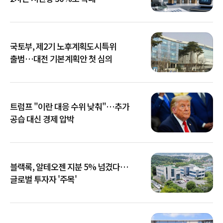
국토부, 제2기 노후계획도시특위
출범…대전 기본계획안 첫 심의
트럼프 "이란 대응 수위 낮춰"…추가
공습 대신 경제 압박
블랙록, 알테오젠 지분 5% 넘겼다…
글로벌 투자자 '주목'