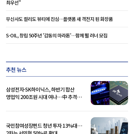
최우선"
무신사도 컬리도 뷰티에 진심…플랫폼 새 격전지 된 화장품
S-OIL, 창립 50주년 '감동의 마라톤'…함께 뛸 러너 모집
추천 뉴스
삼성전자·SK하이닉스, 하반기 합산
영업익 200조원 시대 여나…中 추격은
부담
국민참여성장펀드 청년 투자 13%대…
2차는 서민형 50%로 확대