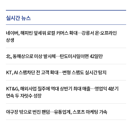
실시간 뉴스
네이버, 해피빈 앞세워 로컬 커머스 확대…강릉서 온·오프라인
상생
北, 동해상으로 미상 발사체…탄도미사일이면 42일만
KT, AI 스팸차단 전 고객 확대…변형 스팸도 실시간 탐지
KT&G, 해외사업 질주에 역대 상반기 최대 매출…영업익 4분기
연속 두 자릿수 성장
야구장 밖으로 번진 팬덤…유통업계, 스포츠 마케팅 가속