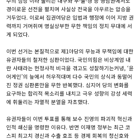
수의 심장’이라 불리는 대구와 부·울·경 등 영남권에서도
경이로운 선전을 펼치며 사실상 전국을 아우르는 압승을
거두었다. 이로써 집권여당은 입법과 행정에 이어 지방 권
력까지 거머쥐며 명실상부한 무한 책임의 정치 무대에 서
게 되었다.
이번 선거는 본질적으로 제1야당의 무능과 무책임에 대한
유권자들의 철저한 심판이었다. 국민의힘은 비상계엄 내
란 사태라는 헌정사적 비극을 겪고도 성찰하기는커녕, ‘윤
어게인’의 늪에서 허우적대며 다수 국민의 상식과 동떨어
진 정권 심판론만을 무한 반복했다. 심지어 당의 변화를
요구하는 합리적 목소리를 내치고 극우 성향의 강성 세력
에 휘둘리는 자멸적 분열을 자초했다.
유권자들이 이번 투표를 통해 보수 진영의 파괴적 혁신과
인적 쇄신을 명령한 이유다. 반면 이재명 정부는 최근 코
스피 최고치 경신과 수출 호조 등 경제 회복의 청신호와