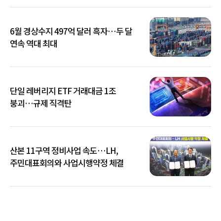
6월 경상수지 497억 달러 흑자…두 달
연속 역대 최대
단일 레버리지 ETF 거래대금 1조
붕괴…규제 직격탄
산본 11구역 정비사업 속도…LH,
주민대표회의와 사업시행약정 체결