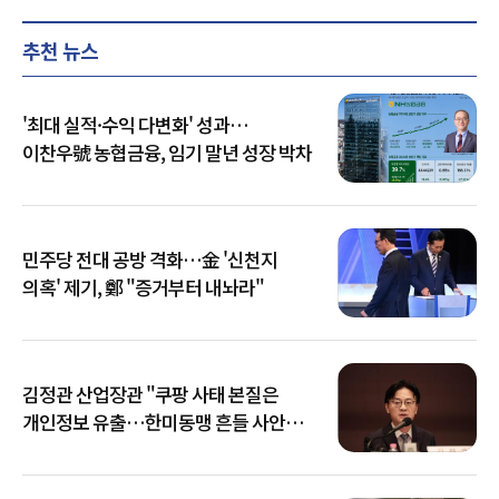
추천 뉴스
'최대 실적·수익 다변화' 성과…
이찬우號 농협금융, 임기 말년 성장 박차
민주당 전대 공방 격화…金 '신천지
의혹' 제기, 鄭 "증거부터 내놔라"
김정관 산업장관 "쿠팡 사태 본질은
개인정보 유출…한미동맹 흔들 사안
아냐"