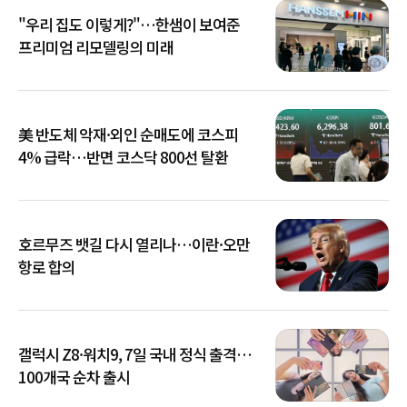
"우리 집도 이렇게?"…한샘이 보여준
프리미엄 리모델링의 미래
美 반도체 악재·외인 순매도에 코스피
4% 급락…반면 코스닥 800선 탈환
호르무즈 뱃길 다시 열리나…이란·오만
항로 합의
갤럭시 Z8·워치9, 7일 국내 정식 출격…
100개국 순차 출시