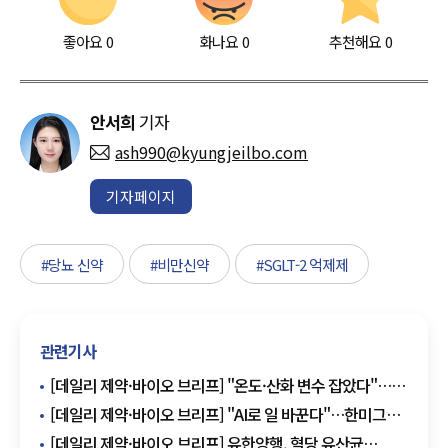
좋아요
0
화나요
0
추천해요
0
안서희
기자
ash990@kyungjeilbo.com
기자페이지
#당뇨 신약
#비만신약
#SGLT-2 억제제
관련기사
[데일리 제약·바이오 브리프] "온도·산화 변수 잡았다"…
GC녹십자 mRNA 플랫폼 개발 外
[데일리 제약·바이오 브리프] "AI로 일 바꾼다"…한미그룹,
임직원 참여형 혁신 프로그램 外
[데일리 제약·바이오 브리프] 유한양행, 혈당 유산균