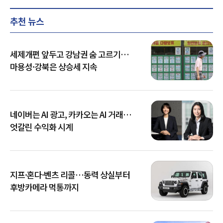
추천 뉴스
세제개편 앞두고 강남권 숨 고르기…
마용성·강북은 상승세 지속
네이버는 AI 광고, 카카오는 AI 거래…
엇갈린 수익화 시계
지프·혼다·벤츠 리콜…동력 상실부터
후방카메라 먹통까지