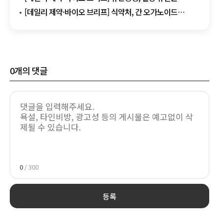
멕시코 진출…130억 계약 기반 확대 外
[데일리 제약·바이오 브리프] 식약처, 간 오가노이드
독성평가 기술 대웅제약 이전 外
0
개의 댓글
0
/ 300
등록