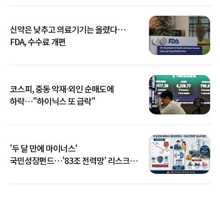
신약은 낮추고 의료기기는 올렸다…
FDA, 수수료 개편
코스피, 중동 악재·외인 순매도에
하락…"하이닉스 또 급락"
'두 달 만에 마이너스'
국민성장펀드…'83조 전력망' 리스크
확산