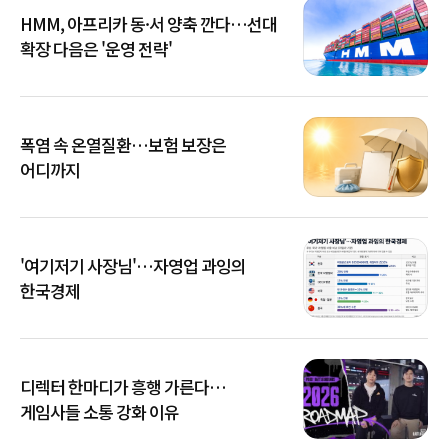
HMM, 아프리카 동·서 양축 깐다…선대
확장 다음은 '운영 전략'
폭염 속 온열질환…보험 보장은
어디까지
'여기저기 사장님'…자영업 과잉의
한국경제
디렉터 한마디가 흥행 가른다…
게임사들 소통 강화 이유