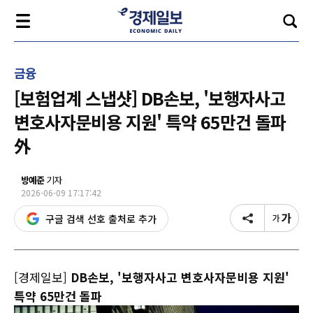
금융
[보험업계 스냅샷] DB손보, '보행자사고
변호사자문비용 지원' 특약 65만건 돌파
外
방예준
기자
2026-06-09 17:17:42
구글 검색 선호 출처로 추가
[경제일보]
DB손보, '보행자사고 변호사자문비용 지원'
특약 65만건 돌파