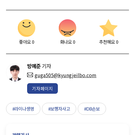
좋아요
0
화나요
0
추천해요
0
방예준
기자
guga505@kyungjeilbo.com
기자페이지
#라이나생명
#보행자사고
#DB손보
관련기사