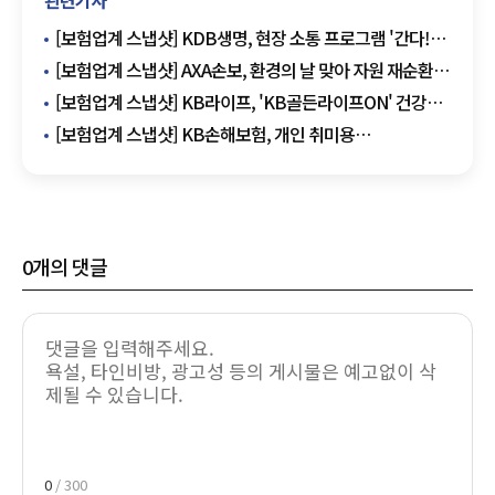
[보험업계 스냅샷] KDB생명, 현장 소통 프로그램 '간다!
간다! 간다!' 시행 外
[보험업계 스냅샷] AXA손보, 환경의 날 맞아 자원 재순환
캠페인 진행 外
[보험업계 스냅샷] KB라이프, 'KB골든라이프ON' 건강
알리미 서비스 출시 外
[보험업계 스냅샷] KB손해보험, 개인 취미용
'드론배상책임보험' 출시 外
0
개의 댓글
0
/ 300