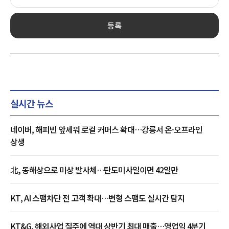
등록
실시간 뉴스
네이버, 해피빈 앞세워 로컬 커머스 확대…강릉서 온·오프라인
상생
北, 동해상으로 미상 발사체…탄도미사일이면 42일만
KT, AI 스팸차단 전 고객 확대…변형 스팸도 실시간 탐지
KT&G, 해외사업 질주에 역대 상반기 최대 매출…영업익 4분기