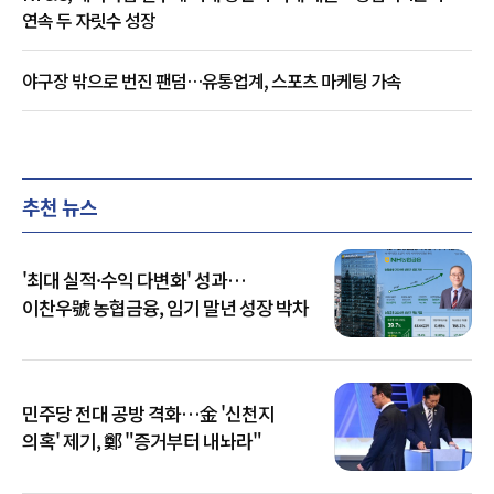
연속 두 자릿수 성장
야구장 밖으로 번진 팬덤…유통업계, 스포츠 마케팅 가속
추천 뉴스
'최대 실적·수익 다변화' 성과…
이찬우號 농협금융, 임기 말년 성장 박차
민주당 전대 공방 격화…金 '신천지
의혹' 제기, 鄭 "증거부터 내놔라"