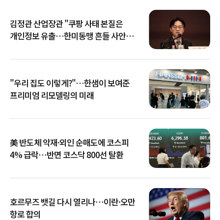
김정관 산업장관 "쿠팡 사태 본질은
개인정보 유출…한미동맹 흔들 사안
아냐"
"우리 집도 이렇게?"…한샘이 보여준
프리미엄 리모델링의 미래
美 반도체 악재·외인 순매도에 코스피
4% 급락…반면 코스닥 800선 탈환
호르무즈 뱃길 다시 열리나…이란·오만
항로 합의