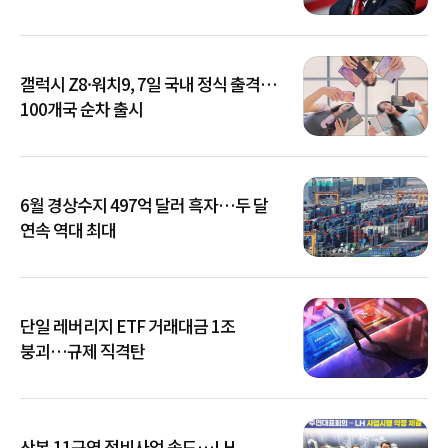
갤럭시 Z8·워치9, 7일 국내 정식 출격…
100개국 순차 출시
6월 경상수지 497억 달러 흑자…두 달
연속 역대 최대
단일 레버리지 ETF 거래대금 1조
붕괴…규제 직격탄
산본 11구역 정비사업 속도…LH,