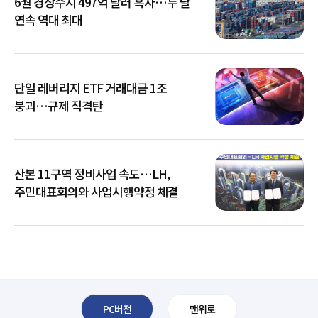
6월 경상수지 497억 달러 흑자…두 달
연속 역대 최대
단일 레버리지 ETF 거래대금 1조
붕괴…규제 직격탄
산본 11구역 정비사업 속도…LH,
주민대표회의와 사업시행약정 체결
PC버전
맨위로