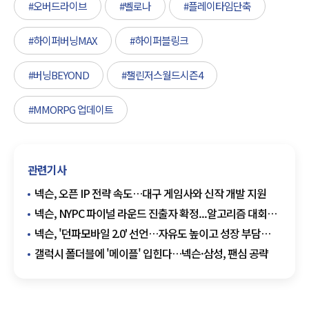
#오버드라이브
#벨로나
#플레이타임단축
#하이퍼버닝MAX
#하이퍼블링크
#버닝BEYOND
#챌린저스월드시즌4
#MMORPG 업데이트
관련기사
넥슨, 오픈 IP 전략 속도…대구 게임사와 신작 개발 지원
넥슨, NYPC 파이널 라운드 진출자 확정...알고리즘 대회서
'AI 전략전'
넥슨, '던파모바일 2.0' 선언…자유도 높이고 성장 부담
낮춘다
갤럭시 폴더블에 '메이플' 입힌다…넥슨·삼성, 팬심 공략