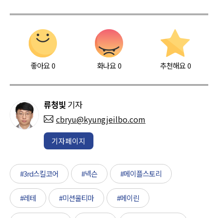
좋아요
0
화나요
0
추천해요
0
류청빛
기자
cbryu@kyungjeilbo.com
기자페이지
#3rd스킬코어
#넥슨
#메이플스토리
#레테
#미션울티마
#메이린