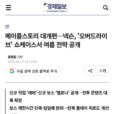
IT
메이플스토리 대개편…넥슨, '오버드라이
브' 쇼케이스서 여름 전략 공개
류청빛
기자
2026-06-13 19:15:40
구글 검색 선호 출처로 추가
신규 직업 '레테'·신규 보스 '벨로나' 공개…전투 콘텐츠 대
폭 확장
보스 제한시간 단축·일일퀘 완화…반복 플레이 피로도 개선