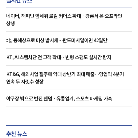
네이버, 해피빈 앞세워 로컬 커머스 확대…강릉서 온·오프라인
상생
北, 동해상으로 미상 발사체…탄도미사일이면 42일만
KT, AI 스팸차단 전 고객 확대…변형 스팸도 실시간 탐지
KT&G, 해외사업 질주에 역대 상반기 최대 매출…영업익 4분기
연속 두 자릿수 성장
야구장 밖으로 번진 팬덤…유통업계, 스포츠 마케팅 가속
추천 뉴스