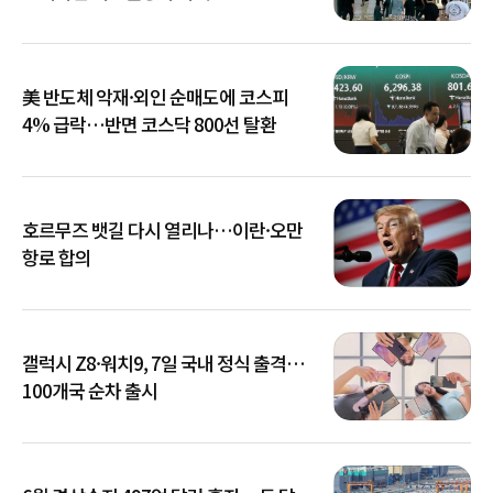
美 반도체 악재·외인 순매도에 코스피
4% 급락…반면 코스닥 800선 탈환
호르무즈 뱃길 다시 열리나…이란·오만
항로 합의
갤럭시 Z8·워치9, 7일 국내 정식 출격…
100개국 순차 출시