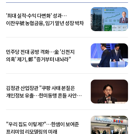
'최대 실적·수익 다변화' 성과…
이찬우號 농협금융, 임기 말년 성장 박차
민주당 전대 공방 격화…金 '신천지
의혹' 제기, 鄭 "증거부터 내놔라"
김정관 산업장관 "쿠팡 사태 본질은
개인정보 유출…한미동맹 흔들 사안
아냐"
"우리 집도 이렇게?"…한샘이 보여준
프리미엄 리모델링의 미래