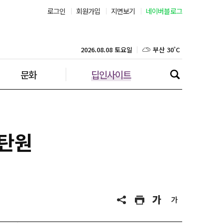
로그인
회원가입
지면보기
네이버블로그
부산 30˚C
대구 30˚C
2026.08.08 토요일
문화
딥인사이트
인천 30˚C
광주 32˚C
대전 32˚C
 탄원
울산 29˚C
강릉 22˚C
제주 29˚C