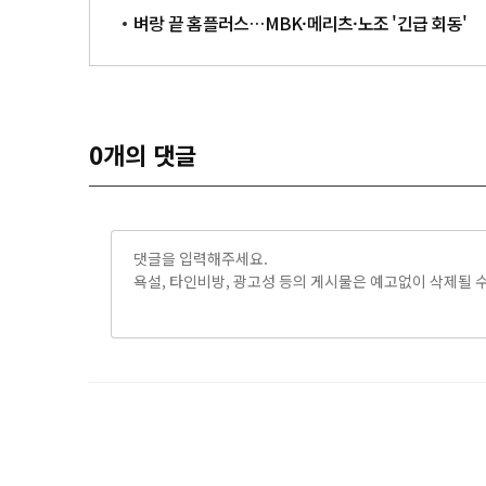
벼랑 끝 홈플러스…MBK·메리츠·노조 '긴급 회동'
0
개의 댓글