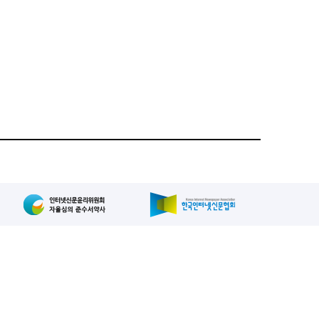
집인: 사장/양규현
패밀리사이트
2-739-2171
, 복사, 배포 등을 금지합니다.