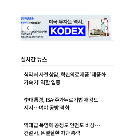
실시간 뉴스
식약처 사전상담, 혁신의료제품 '제품화
가속기' 역할 입증
李대통령, ISA·주가누르기법 재검토
지시…여야 공방 격화
역대급 폭염에 공정도 안전도 비상…
건설사, 온열질환 차단 총력