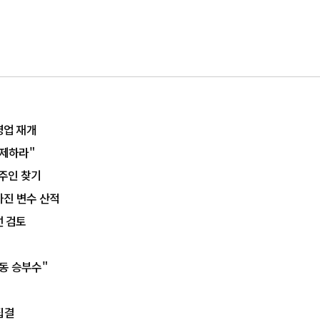
영업 재개
제하라"
 주인 찾기
생까진 변수 산적
선 검토
동 승부수"
집결