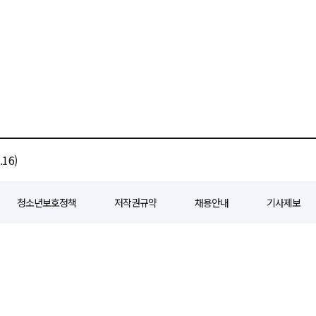
16)
청소년보호정책
저작권규약
채용안내
기사제보
80
등록일자 : 2018년 07월 04일
제호 : e경제일보
발행인: 회장/곽영길
편
3 삼공빌딩 11층
발행 : 2018년 07월 04일
청소년보호책임자 : 선재관
전화 : 0
 준수합니다. 경제일보의 모든 콘텐츠(기사)는 저작권법의 보호를 받으며, 무단전재