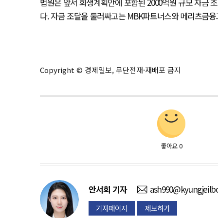
법원은 앞서 회생계획안에 포함된 2000억원 규모 자금
다. 자금 조달을 둘러싸고는 MBK파트너스와 메리츠금융그
Copyright © 경제일보, 무단전재·재배포 금지
좋아요
0
안서희
기자
ash990@kyungjeilb
기자페이지
제보하기