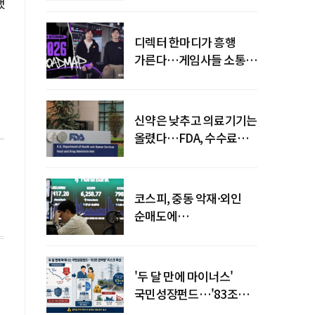
했
디렉터 한마디가 흥행
가른다…게임사들 소통
강화 이유
신약은 낮추고 의료기기는
올렸다…FDA, 수수료
개편
코스피, 중동 악재·외인
순매도에
하락…"하이닉스 또
급락"
'두 달 만에 마이너스'
국민성장펀드…'83조
전력망' 리스크 확산