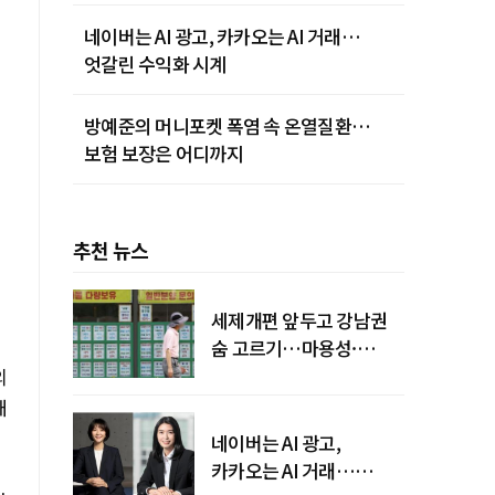
네이버는 AI 광고, 카카오는 AI 거래…
엇갈린 수익화 시계
방예준의 머니포켓 폭염 속 온열질환…
보험 보장은 어디까지
추천 뉴스
세제개편 앞두고 강남권
숨 고르기…마용성·
강북은 상승세 지속
의
대
네이버는 AI 광고,
카카오는 AI 거래…