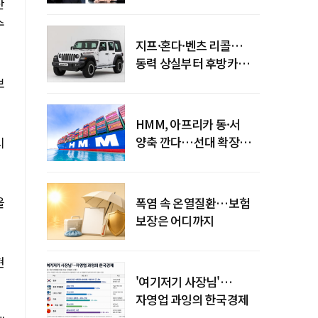
엇갈린 수익화 시계
산
수
지프·혼다·벤츠 리콜…
동력 상실부터 후방카메라
먹통까지
보
HMM, 아프리카 동·서
양축 깐다…선대 확장
시
다음은 '운영 전략'
을
폭염 속 온열질환…보험
보장은 어디까지
현
'여기저기 사장님'…
자영업 과잉의 한국경제