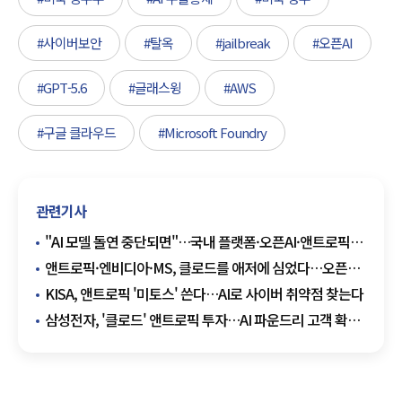
#사이버보안
#탈옥
#jailbreak
#오픈AI
#GPT-5.6
#글래스윙
#AWS
#구글 클라우드
#Microsoft Foundry
관련기사
"AI 모델 돌연 중단되면"…국내 플랫폼·오픈AI·앤트로픽
책임 기준
앤트로픽·엔비디아·MS, 클로드를 애저에 심었다…오픈AI
일변도 깬다
KISA, 앤트로픽 '미토스' 쓴다…AI로 사이버 취약점 찾는다
삼성전자, '클로드' 앤트로픽 투자…AI 파운드리 고객 확보
기대감