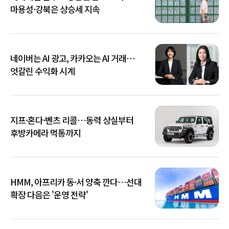
마용성·강북은 상승세 지속
네이버는 AI 광고, 카카오는 AI 거래…
엇갈린 수익화 시계
지프·혼다·벤츠 리콜…동력 상실부터
후방카메라 먹통까지
HMM, 아프리카 동·서 양축 깐다…선대
확장 다음은 '운영 전략'