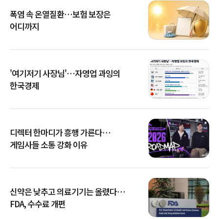
폭염 속 온열질환…보험 보장은
어디까지
'여기저기 사장님'…자영업 과잉의
한국경제
디렉터 한마디가 흥행 가른다…
게임사들 소통 강화 이유
신약은 낮추고 의료기기는 올렸다…
FDA, 수수료 개편