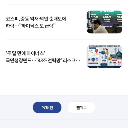
코스피, 중동 악재·외인 순매도에
하락…"하이닉스 또 급락"
'두 달 만에 마이너스'
국민성장펀드…'83조 전력망' 리스크
확산
PC버전
맨위로