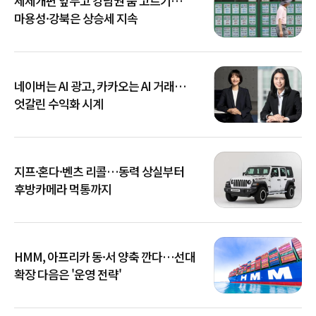
세제개편 앞두고 강남권 숨 고르기…
마용성·강북은 상승세 지속
네이버는 AI 광고, 카카오는 AI 거래…
엇갈린 수익화 시계
지프·혼다·벤츠 리콜…동력 상실부터
후방카메라 먹통까지
HMM, 아프리카 동·서 양축 깐다…선대
확장 다음은 '운영 전략'