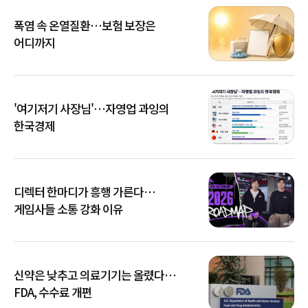
폭염 속 온열질환…보험 보장은
어디까지
'여기저기 사장님'…자영업 과잉의
한국경제
디렉터 한마디가 흥행 가른다…
게임사들 소통 강화 이유
신약은 낮추고 의료기기는 올렸다…
FDA, 수수료 개편