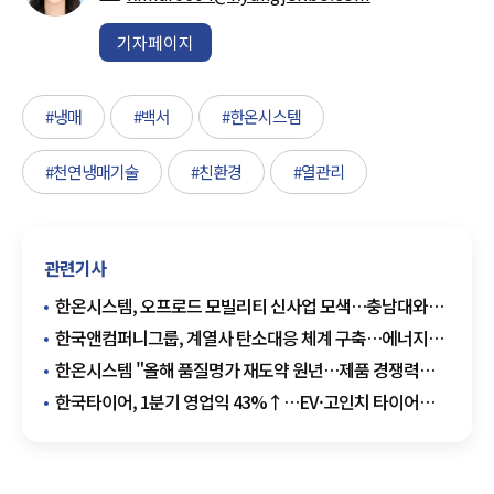
기자페이지
#냉매
#백서
#한온시스템
#천연냉매기술
#친환경
#열관리
관련기사
한온시스템, 오프로드 모빌리티 신사업 모색…충남대와
산학연 협력
한국앤컴퍼니그룹, 계열사 탄소대응 체계 구축…에너지
협력 본격화
한온시스템 "올해 품질명가 재도약 원년…제품 경쟁력
강화"
한국타이어, 1분기 영업익 43%↑…EV·고인치 타이어
효과