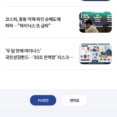
코스피, 중동 악재·외인 순매도에
하락…"하이닉스 또 급락"
'두 달 만에 마이너스'
국민성장펀드…'83조 전력망' 리스크
확산
PC버전
맨위로