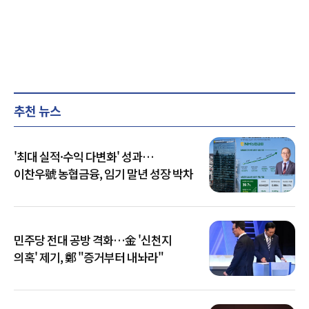
추천 뉴스
'최대 실적·수익 다변화' 성과…
이찬우號 농협금융, 임기 말년 성장 박차
민주당 전대 공방 격화…金 '신천지
의혹' 제기, 鄭 "증거부터 내놔라"