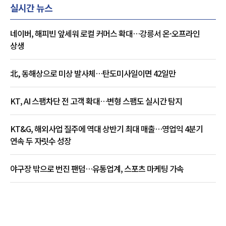
실시간 뉴스
네이버, 해피빈 앞세워 로컬 커머스 확대…강릉서 온·오프라인
상생
北, 동해상으로 미상 발사체…탄도미사일이면 42일만
KT, AI 스팸차단 전 고객 확대…변형 스팸도 실시간 탐지
KT&G, 해외사업 질주에 역대 상반기 최대 매출…영업익 4분기
연속 두 자릿수 성장
야구장 밖으로 번진 팬덤…유통업계, 스포츠 마케팅 가속