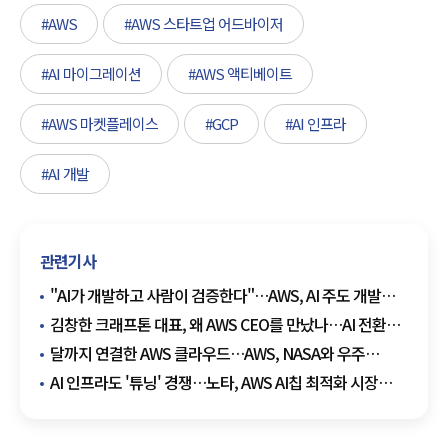
#AWS
#AWS 스타트업 어드바이저
#AI 마이그레이션
#AWS 액티베이트
#AWS 마켓플레이스
#GCP
#AI 인프라
#AI 개발
관련기사
"AI가 개발하고 사람이 검증한다"…AWS, AI 주도 개발
방법론 공개
김창한 크래프톤 대표, 왜 AWS CEO를 만났나…AI 전환의
마지막은 '클라우드'
달까지 연결한 AWS 클라우드…AWS, NASA와 우주
데이터 처리 혁신
AI 인프라도 '튜닝' 경쟁…노타, AWS AI칩 최적화 시장
진출