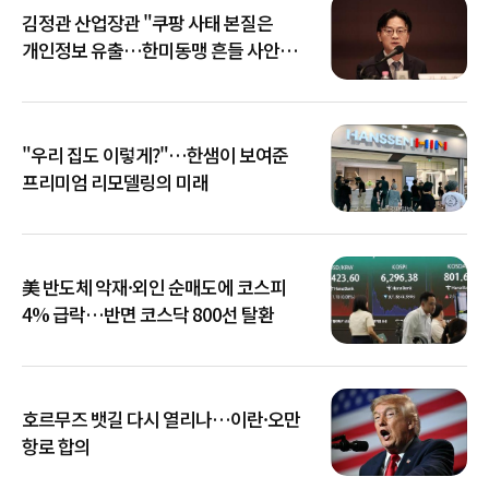
김정관 산업장관 "쿠팡 사태 본질은
개인정보 유출…한미동맹 흔들 사안
아냐"
"우리 집도 이렇게?"…한샘이 보여준
프리미엄 리모델링의 미래
美 반도체 악재·외인 순매도에 코스피
4% 급락…반면 코스닥 800선 탈환
호르무즈 뱃길 다시 열리나…이란·오만
항로 합의