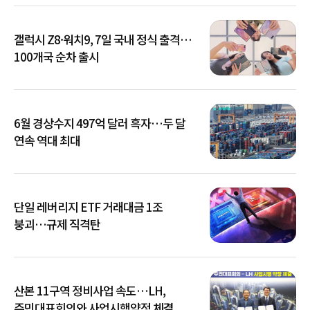
갤럭시 Z8·워치9, 7일 국내 정식 출격…
100개국 순차 출시
6월 경상수지 497억 달러 흑자…두 달
연속 역대 최대
단일 레버리지 ETF 거래대금 1조
붕괴…규제 직격탄
산본 11구역 정비사업 속도…LH,
주민대표회의와 사업시행약정 체결