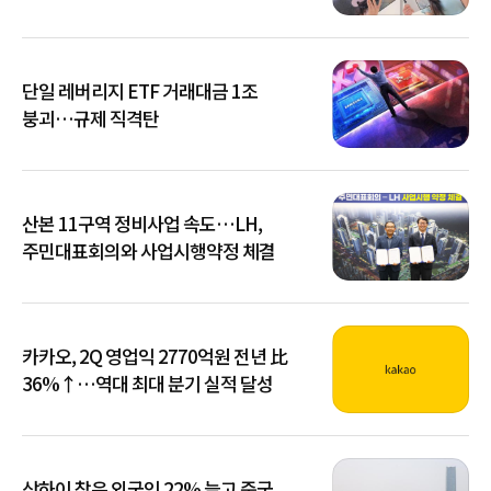
단일 레버리지 ETF 거래대금 1조
붕괴…규제 직격탄
산본 11구역 정비사업 속도…LH,
주민대표회의와 사업시행약정 체결
카카오, 2Q 영업익 2770억원 전년 比
36%↑…역대 최대 분기 실적 달성
상하이 찾은 외국인 22% 늘고 중국