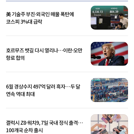
美 기술주 부진·외국인 매물 폭탄에
코스피 3%대 급락
호르무즈 뱃길 다시 열리나…이란·오만
항로 합의
6월 경상수지 497억 달러 흑자…두 달
연속 역대 최대
갤럭시 Z8·워치9, 7일 국내 정식 출격…
100개국 순차 출시