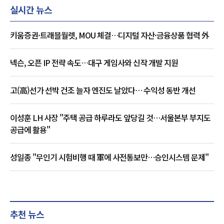
실시간 뉴스
키움증권·트래블월렛, MOU 체결…디지털 자산·금융상품 협력 外
넥슨, 오픈 IP 전략 속도…대구 게임사와 신작 개발 지원
고(高)선가 선박 건조 늘자 엔진도 날았다… 수익성 동반 개선
이성훈 LH 사장 "주택 공급 하루라도 앞당길 것…서울본부 부지도
공급에 활용"
성일종 "무인기 시험비행 때 軍에 사전통보만…승인시스템 문제"
추천 뉴스