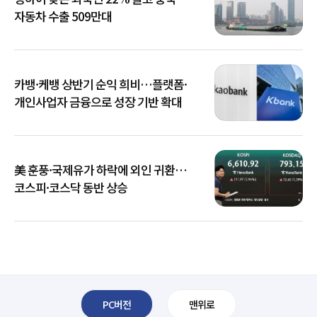
자동차 수출 509만대
카뱅·케뱅 상반기 순익 희비…플랫폼·
개인사업자 금융으로 성장 기반 확대
美 훈풍·국제유가 하락에 외인 귀환…
코스피·코스닥 동반 상승
PC버전
맨위로