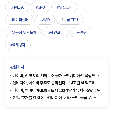
#NVL576
#GPU
#AI 반도체
#데이터센터
#AMD
#구글 TPU
#맞춤형 AI 반도체
#AI 인프라
#광통신
#액체냉각
관련기사
네이버, AI 팩토리 계약구조 공개…엔비디아·브룩필드
10조원 조달
엔비디아, 네이버 주주로 올라선다…14조원 AI 팩토리
승부수
네이버, 엔비디아·브룩필드서 100억달러 유치…GW급 AI
팩토리 승부수
GPU 72개를 한 랙에…엔비디아 '베라 루빈' 공급, AI
주도권 굳힌다