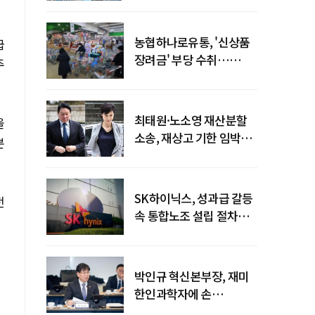
농협하나로유통, '신상품
급
장려금' 부당 수취…
주
공정위 과징금
4억6200만원
최태원·노소영 재산분할
올
소송, 재상고 기한 임박…
본
이번주 결론 갈림길
SK하이닉스, 성과급 갈등
전
속 통합노조 설립 절차
착수
박인규 혁신본부장, 재미
한인과학자에 손
내밀었다…AI·우주·양자