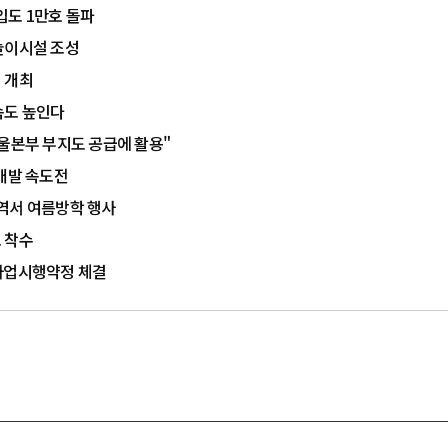
입도 1만호 돌파
놀이시설 조성
 개최
속도 높인다
서울본부 부지도 공급에 활용"
 개발 속도전
역서 여름방학 행사
 착수
 사업시행약정 체결