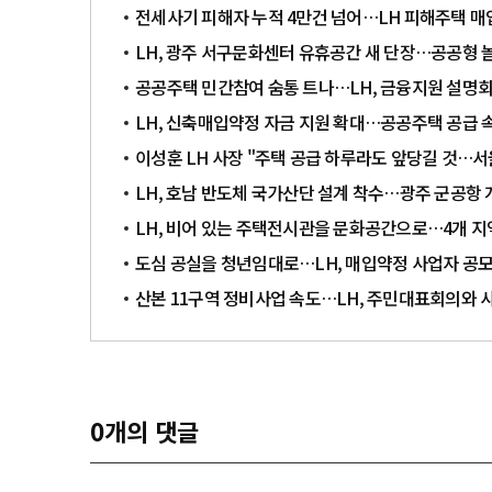
전세사기 피해자 누적 4만건 넘어…LH 피해주택 매
LH, 광주 서구문화센터 유휴공간 새 단장…공공형 
공공주택 민간참여 숨통 트나…LH, 금융지원 설명회
LH, 신축매입약정 자금 지원 확대…공공주택 공급 
이성훈 LH 사장 "주택 공급 하루라도 앞당길 것…
LH, 호남 반도체 국가산단 설계 착수…광주 군공항
LH, 비어 있는 주택전시관을 문화공간으로…4개 지
도심 공실을 청년임대로…LH, 매입약정 사업자 공모
산본 11구역 정비사업 속도…LH, 주민대표회의와
0
개의 댓글