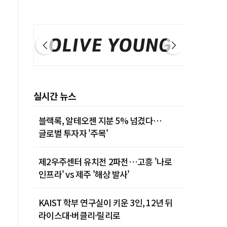
실시간 뉴스
블랙록, 알테오젠 지분 5% 넘겼다…
글로벌 투자자 '주목'
제2우주센터 유치전 2파전…고흥 '나로
인프라' vs 제주 '해상 발사'
KAIST 학부 연구실이 키운 3인, 12년 뒤
라이스대·버클리·릴리로