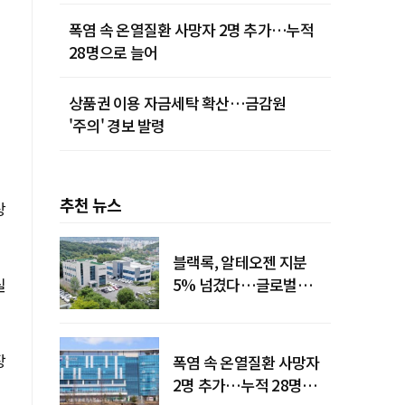
폭염 속 온열질환 사망자 2명 추가…누적
28명으로 늘어
상품권 이용 자금세탁 확산…금감원
'주의' 경보 발령
추천 뉴스
상
블랙록, 알테오젠 지분
실
5% 넘겼다…글로벌
투자자 '주목'
장
폭염 속 온열질환 사망자
2명 추가…누적 28명으로