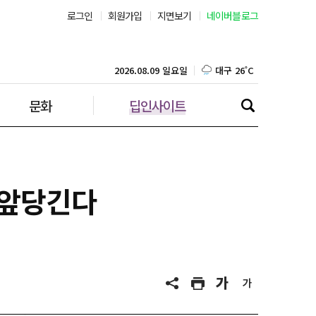
로그인
회원가입
지면보기
네이버블로그
부산 27˚C
대구 26˚C
2026.08.09 일요일
문화
딥인사이트
인천 27˚C
광주 27˚C
대전 25˚C
 앞당긴다
울산 25˚C
강릉 23˚C
제주 27˚C