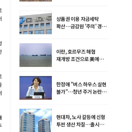
늘어
로
어
상품권 이용 자금세탁
확산…금감원 '주의' 경보
발령
청
만
이란, 호르무즈 해협
재개방 조건으로 美에
병력 철수·배상 요구
로
한정애 "버스 하우스 실현
을
불가"…청년 주거 논란
터
진화
현대차, 노사 갈등에 신형
대
투싼 생산 차질…출시
주
일정 영향 가능성↑