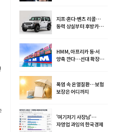
엇갈린 수익화 시계
지프·혼다·벤츠 리콜…
동력 상실부터 후방카메라
먹통까지
HMM, 아프리카 동·서
양축 깐다…선대 확장
다음은 '운영 전략'
션
폭염 속 온열질환…보험
보장은 어디까지
는
'여기저기 사장님'…
자영업 과잉의 한국경제