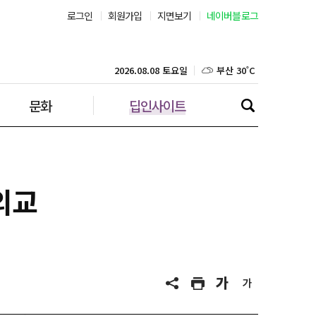
로그인
회원가입
지면보기
네이버블로그
서울 36˚C
부산 30˚C
2026.08.08 토요일
문화
딥인사이트
대구 33˚C
인천 33˚C
광주 33˚C
외교
대전 35˚C
울산 31˚C
강릉 23˚C