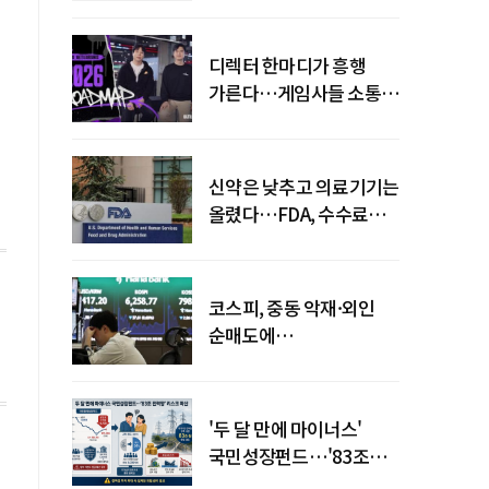
디렉터 한마디가 흥행
가른다…게임사들 소통
강화 이유
신약은 낮추고 의료기기는
올렸다…FDA, 수수료
개편
코스피, 중동 악재·외인
순매도에
하락…"하이닉스 또
급락"
'두 달 만에 마이너스'
국민성장펀드…'83조
전력망' 리스크 확산