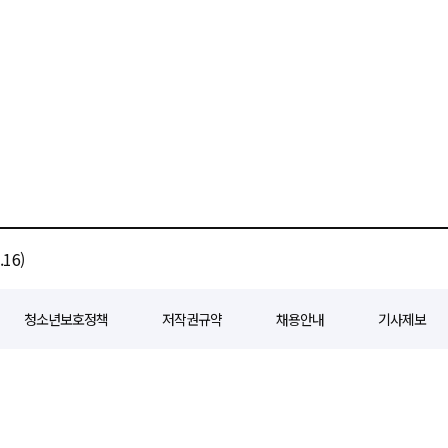
16)
청소년보호정책
저작권규약
채용안내
기사제보
80
등록일자 : 2018년 07월 04일
제호 : e경제일보
발행인: 회장/곽영길
편
3 삼공빌딩 11층
발행 : 2018년 07월 04일
청소년보호책임자 : 선재관
전화 : 0