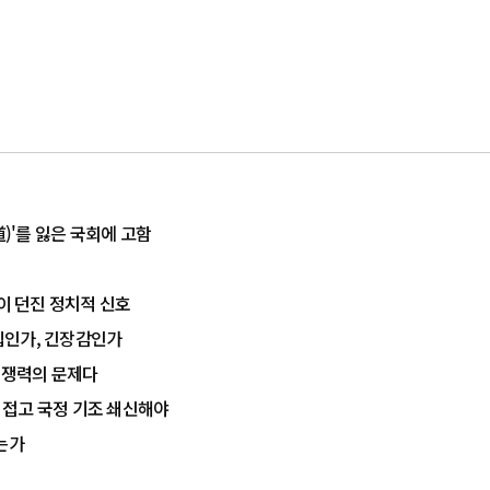
道)'를 잃은 국회에 고함
율이 던진 정치적 신호
결집인가, 긴장감인가
 경쟁력의 문제다
치 접고 국정 기조 쇄신해야
는가