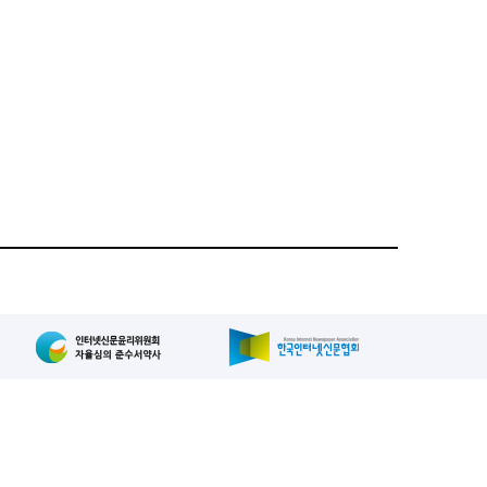
집인: 사장/양규현
패밀리사이트
2-739-2171