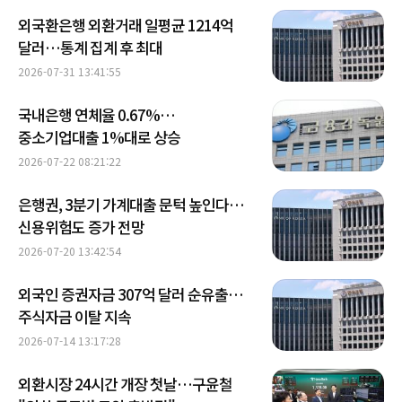
외국환은행 외환거래 일평균 1214억
달러…통계 집계 후 최대
2026-07-31 13:41:55
국내은행 연체율 0.67%…
중소기업대출 1%대로 상승
2026-07-22 08:21:22
은행권, 3분기 가계대출 문턱 높인다…
신용위험도 증가 전망
2026-07-20 13:42:54
외국인 증권자금 307억 달러 순유출…
주식자금 이탈 지속
2026-07-14 13:17:28
외환시장 24시간 개장 첫날…구윤철