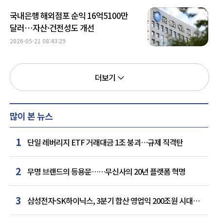
국내은행 해외점포 순익 16억5100만
달러…자산·건전성도 개선
2026-05-21 08:43:29
더보기
많이 본 뉴스
1
단일 레버리지 ETF 거래대금 1조 붕괴…규제 직격탄
2
무명 브랜드의 등용문……무신사의 20년 플랫폼 혁명
3
삼성전자·SK하이닉스, 3분기 합산 영업익 200조원 시대
여나…中 추격은 부담