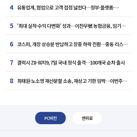
4
유통업계, 협업으로 고객 접점 넓힌다…정부·플랫폼·
인플루언서와 맞손
5
'최대 실적·수익 다변화' 성과…이찬우號 농협금융, 임기
말년 성장 박차
6
코스피, 개장 상승분 반납하고 장중 하락 전환…중동 리스크·
美 경계감
7
갤럭시 Z8·워치9, 7일 국내 정식 출격…100개국 순차 출시
8
최태원·노소영 재산분할 소송, 재상고 기한 임박…이번주
결론 갈림길
PC버전
맨위로