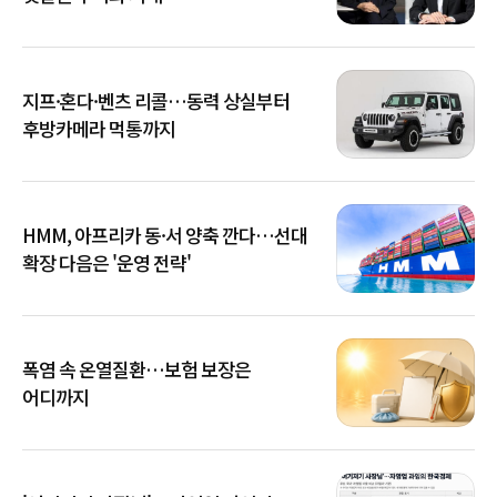
지프·혼다·벤츠 리콜…동력 상실부터
후방카메라 먹통까지
HMM, 아프리카 동·서 양축 깐다…선대
확장 다음은 '운영 전략'
폭염 속 온열질환…보험 보장은
어디까지