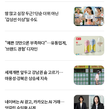
땀 많고 심장 두근? 단순 더위 아닌
'갑상선 이상'일 수도
"예쁜 것만으론 부족하다"…유통업계,
'브랜드 경험' 디자인
세제개편 앞두고 강남권 숨 고르기…
마용성·강북은 상승세 지속
네이버는 AI 광고, 카카오는 AI 거래…
엇갈린 수익화 시계