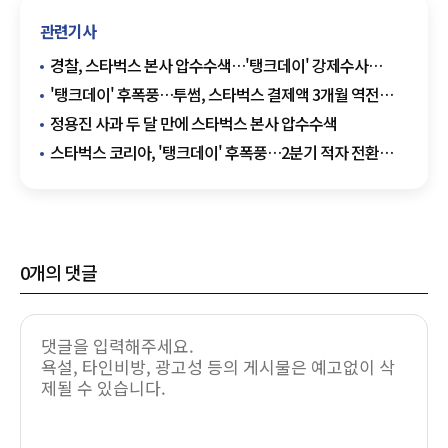
관련기사
경찰, 스타벅스 본사 압수수색…'탱크데이' 강제수사
본격화
'탱크데이' 후폭풍…투썸, 스타벅스 결제액 3개월 역전
이어가
정용진 사과 두 달 만에 스타벅스 본사 압수수색
스타벅스 코리아, '탱크데이' 후폭풍…2분기 적자 전환
전망
0
개의 댓글