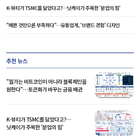
K-뷰티가 TSMC를 닮았다고?…닛케이가 주목한 '분업의 힘'
"예쁜 것만으론 부족하다"…유통업계, '브랜드 경험' 디자인
추천 뉴스
"월가는 비트코인이 아니라 블록체인을
원한다"…토큰화가 바꾸는 금융 배관
K-뷰티가 TSMC를 닮았다고?…
닛케이가 주목한 '분업의 힘'