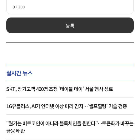
0
/ 300
등록
실시간 뉴스
SKT, 장기고객 400명 초청 '테이블 데이' 서울 행사 성료
LG유플러스, AI가 인터넷 이상 미리 감지…'셀프힐링' 기술 검증
"월가는 비트코인이 아니라 블록체인을 원한다"…토큰화가 바꾸는
금융 배관