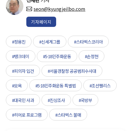
seon@kyungjeilbo.com
기자페이지
#정용진
#신세계그룹
#스타벅스코리아
#탱크데이
#5·18민주화운동
#손정현
#피의자 입건
#서울경찰청 공공범죄수사대
#모욕
#5·18민주화운동 특별법
#조선팰리스
#대국민 사과
#진상조사
#국방부
#히어로 프로그램
#스타벅스 불매