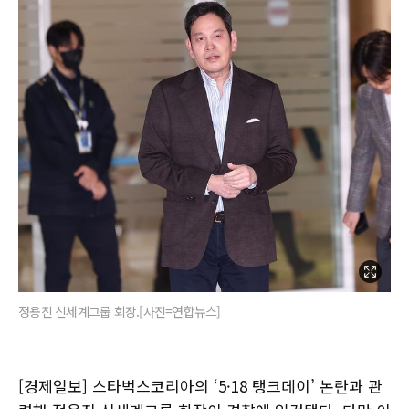
정용진 신세계그룹 회장.[사진=연합뉴스]
[경제일보] 스타벅스코리아의 ‘5·18 탱크데이’ 논란과 관