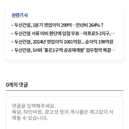
관련기사
두산건설, 1분기 영업이익 299억…전년비 264%↑
두산건설 서류 미비 판단에 입찰 무효…마포로5-2지구,
재입찰 추진
두산건설, 2024년 영업이익 1081억원... 순이익 198억원
두산건설, SH와 '홍은1구역 공공재개발' 업무협약 체결…
민관 협업 모델 가동
0
개의 댓글