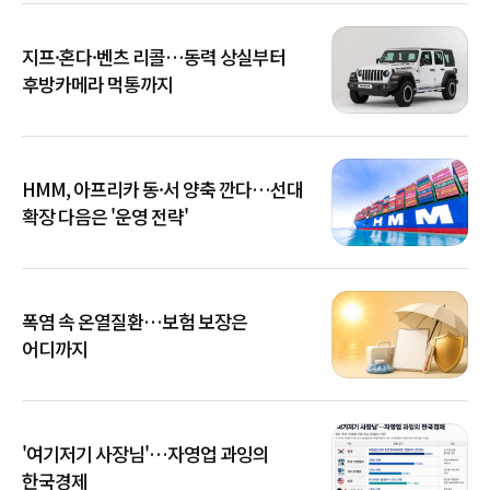
지프·혼다·벤츠 리콜…동력 상실부터
후방카메라 먹통까지
HMM, 아프리카 동·서 양축 깐다…선대
확장 다음은 '운영 전략'
폭염 속 온열질환…보험 보장은
어디까지
'여기저기 사장님'…자영업 과잉의
한국경제