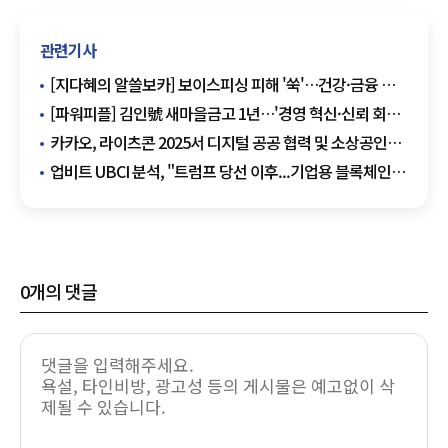
관련기사
[지다혜의 알쓸보카] 보이스피싱 피해 '쑥'…건강·금융 한
번에 지키는 보험은?
[파워피플] 김인號 새마을금고 1년…'경영 혁신·신뢰 회복'
순항
카카오, 라이츠콘 2025서 디지털 공공 협력 및 소상공인
상생 모델 제시
업비트 UBCI 분석, "트럼프 당선 이후...기업용 블록체인
558% 폭등
0
개의 댓글