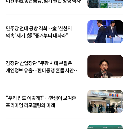
이찬우號 농협금융, 임기 말년 성장 박차
민주당 전대 공방 격화…金 '신천지
의혹' 제기, 鄭 "증거부터 내놔라"
김정관 산업장관 "쿠팡 사태 본질은
개인정보 유출…한미동맹 흔들 사안
아냐"
"우리 집도 이렇게?"…한샘이 보여준
프리미엄 리모델링의 미래