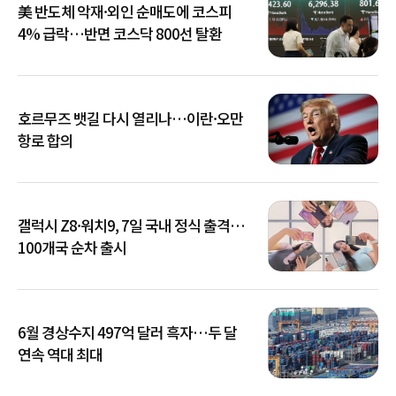
美 반도체 악재·외인 순매도에 코스피
4% 급락…반면 코스닥 800선 탈환
호르무즈 뱃길 다시 열리나…이란·오만
항로 합의
갤럭시 Z8·워치9, 7일 국내 정식 출격…
100개국 순차 출시
6월 경상수지 497억 달러 흑자…두 달
연속 역대 최대