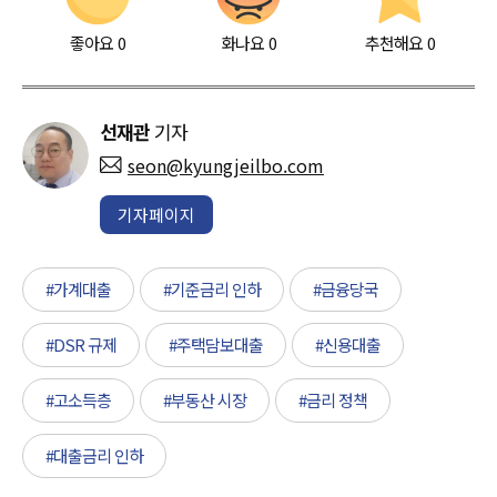
좋아요
0
화나요
0
추천해요
0
선재관
기자
seon@kyungjeilbo.com
기자페이지
#가계대출
#기준금리 인하
#금융당국
#DSR 규제
#주택담보대출
#신용대출
#고소득층
#부동산 시장
#금리 정책
#대출금리 인하