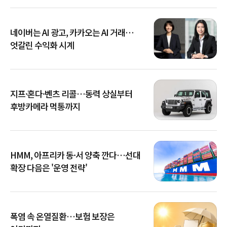
네이버는 AI 광고, 카카오는 AI 거래…
엇갈린 수익화 시계
지프·혼다·벤츠 리콜…동력 상실부터
후방카메라 먹통까지
HMM, 아프리카 동·서 양축 깐다…선대
확장 다음은 '운영 전략'
폭염 속 온열질환…보험 보장은