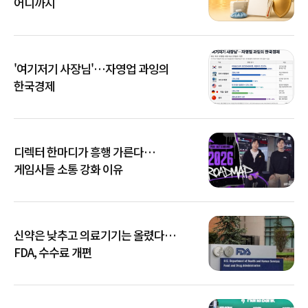
어디까지
'여기저기 사장님'…자영업 과잉의
한국경제
디렉터 한마디가 흥행 가른다…
게임사들 소통 강화 이유
신약은 낮추고 의료기기는 올렸다…
FDA, 수수료 개편