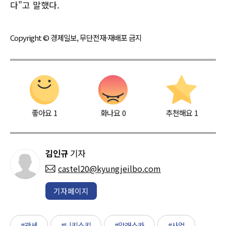
다"고 말했다.
Copyright © 경제일보, 무단전재·재배포 금지
좋아요
1
화나요
0
추천해요
1
김인규
기자
castel20@kyungjeilbo.com
기자페이지
#관세
#니키스키
#알래스카
#사업