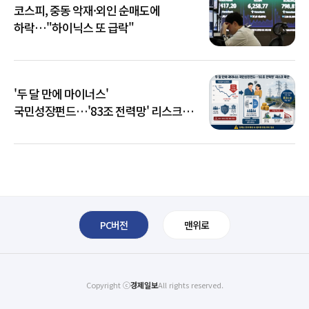
코스피, 중동 악재·외인 순매도에
하락…"하이닉스 또 급락"
'두 달 만에 마이너스'
국민성장펀드…'83조 전력망' 리스크
확산
PC버전
맨위로
Copyright ⓒ
경제일보
All rights reserved.