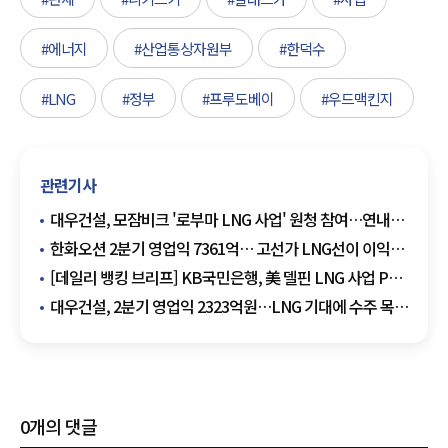
#에너지
#산업통상자원부
#한덕수
#LNG
#정부
#프루도베이
#우드맥킨지
관련기사
대우건설, 모잠비크 '로부마 LNG 사업' 원청 참여…연내
EPC 본계약 목표
한화오션 2분기 영업익 7361억… 고선가 LNG선이 이익
끌었다
[데일리 뱅킹 브리프] KB국민은행, 美 델핀 LNG 사업 PF
공동주선 완료 外
대우건설, 2분기 영업익 2323억원…LNG 기대에 수주 목표
상향
0
개의 댓글