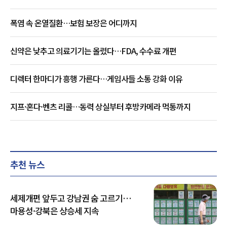
폭염 속 온열질환…보험 보장은 어디까지
신약은 낮추고 의료기기는 올렸다…FDA, 수수료 개편
디렉터 한마디가 흥행 가른다…게임사들 소통 강화 이유
지프·혼다·벤츠 리콜…동력 상실부터 후방카메라 먹통까지
추천 뉴스
세제개편 앞두고 강남권 숨 고르기…
마용성·강북은 상승세 지속