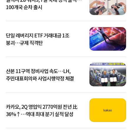
100개국 순차 출시
단일 레버리지 ETF 거래대금 1조
붕괴…규제 직격탄
산본 11구역 정비사업 속도…LH,
주민대표회의와 사업시행약정 체결
카카오, 2Q 영업익 2770억원 전년 比
36%↑…역대 최대 분기 실적 달성