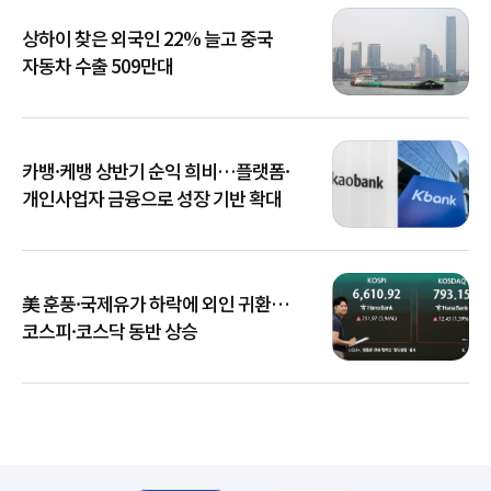
상하이 찾은 외국인 22% 늘고 중국
자동차 수출 509만대
카뱅·케뱅 상반기 순익 희비…플랫폼·
개인사업자 금융으로 성장 기반 확대
美 훈풍·국제유가 하락에 외인 귀환…
코스피·코스닥 동반 상승