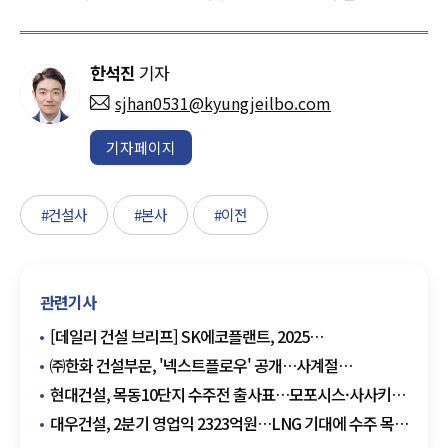
한석진
기자
sjhan0531@kyungjeilbo.com
기자페이지
#건설사
#본사
#이전
관련기사
[데일리 건설 브리프] SK에코플랜트, 2025
지속가능경영보고서 발간 外
㈜한화 건설부문, '넥스트플로우' 공개…사계절
놀이공간으로 차별화
현대건설, 목동10단지 수주전 출사표…모포시스·사사키
앞세워 설계 승부
대우건설, 2분기 영업익 2323억원…LNG 기대에 수주 목표
상향