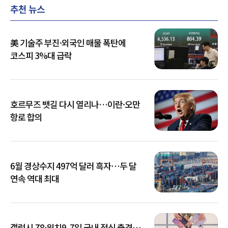
추천 뉴스
美 기술주 부진·외국인 매물 폭탄에
코스피 3%대 급락
호르무즈 뱃길 다시 열리나…이란·오만
항로 합의
6월 경상수지 497억 달러 흑자…두 달
연속 역대 최대
갤럭시 Z8·워치9, 7일 국내 정식 출격…