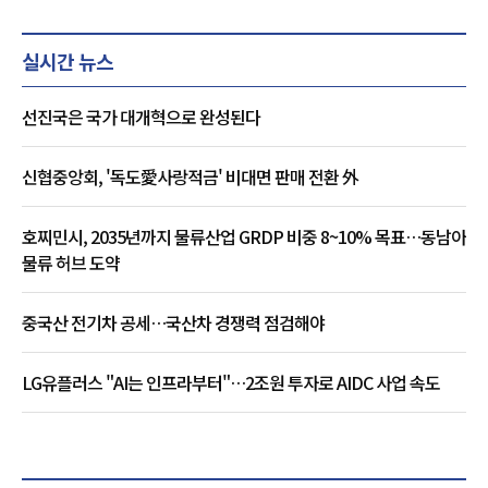
실시간 뉴스
선진국은 국가 대개혁으로 완성된다
신협중앙회, '독도愛사랑적금' 비대면 판매 전환 外
호찌민시, 2035년까지 물류산업 GRDP 비중 8~10% 목표…동남아
물류 허브 도약
중국산 전기차 공세…국산차 경쟁력 점검해야
LG유플러스 "AI는 인프라부터"…2조원 투자로 AIDC 사업 속도