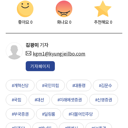
좋아요
0
화나요
0
추천해요
0
김광미
기자
kgm1@kyungjeilbo.com
기자페이지
#개혁신당
#국민의힘
#대통령
#김문수
#국힘
#대선
#미래에셋증권
#신영증권
#부국증권
#딜링룸
#더불어민주당