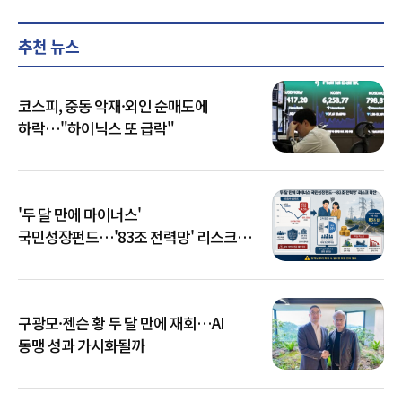
추천 뉴스
코스피, 중동 악재·외인 순매도에
하락…"하이닉스 또 급락"
'두 달 만에 마이너스'
국민성장펀드…'83조 전력망' 리스크
확산
구광모·젠슨 황 두 달 만에 재회…AI
동맹 성과 가시화될까