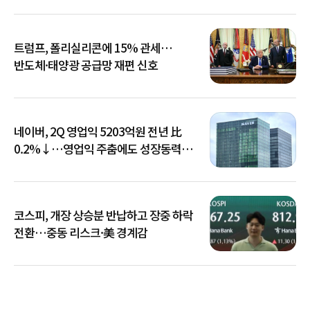
트럼프, 폴리실리콘에 15% 관세…
반도체·태양광 공급망 재편 신호
네이버, 2Q 영업익 5203억원 전년 比
0.2%↓…영업익 주춤에도 성장동력
키운다
코스피, 개장 상승분 반납하고 장중 하락
전환…중동 리스크·美 경계감