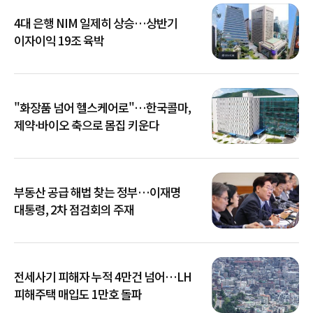
4대 은행 NIM 일제히 상승…상반기
이자이익 19조 육박
"화장품 넘어 헬스케어로"…한국콜마,
제약·바이오 축으로 몸집 키운다
부동산 공급 해법 찾는 정부…이재명
대통령, 2차 점검회의 주재
전세사기 피해자 누적 4만건 넘어…LH
피해주택 매입도 1만호 돌파