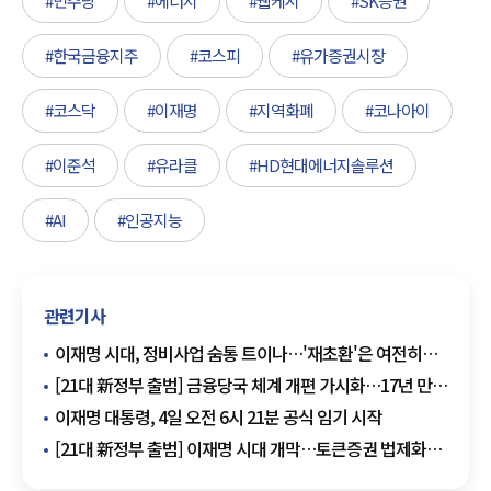
#민주당
#에너지
#웹케시
#SK증권
#한국금융지주
#코스피
#유가증권시장
#코스닥
#이재명
#지역화폐
#코나아이
#이준석
#유라클
#HD현대에너지솔루션
#AI
#인공지능
관련기사
이재명 시대, 정비사업 숨통 트이나…'재초환'은 여전히
폭탄
[21대 新정부 출범] 금융당국 체계 개편 가시화…17년 만에
'금감위' 부활하나?
이재명 대통령, 4일 오전 6시 21분 공식 임기 시작
[21대 新정부 출범] 이재명 시대 개막…토큰증권 법제화
청신호