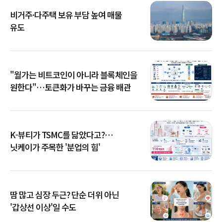
비거주·다주택 보유 부담 높여 매물
유도
"월가는 비트코인이 아니라 블록체인을
원한다"…토큰화가 바꾸는 금융 배관
K-뷰티가 TSMC를 닮았다고?…
닛케이가 주목한 '분업의 힘'
땀 많고 심장 두근? 단순 더위 아닌
'갑상선 이상'일 수도