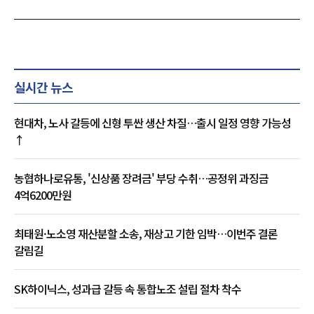
실시간 뉴스
현대차, 노사 갈등에 신형 투싼 생산 차질…출시 일정 영향 가능성
↑
농협하나로유통, '신상품 장려금' 부당 수취…공정위 과징금
4억6200만원
최태원·노소영 재산분할 소송, 재상고 기한 임박…이번주 결론
갈림길
SK하이닉스, 성과급 갈등 속 통합노조 설립 절차 착수