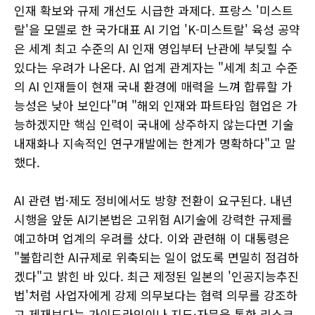
인재 확보와 규제 개선도 시급한 과제다. 프랑스 '미스트
랄'을 모델로 한 국가대표 AI 기업 'K-미스트랄' 육성 공약
은 세계 최고 수준의 AI 인재 영입부터 난관에 부딪힐 수
있다는 우려가 나온다. AI 업계 관계자는 "세계 최고 수준
의 AI 인재들이 현재 국내 환경에 매력을 느껴 합류할 가
능성은 낮아 보인다"며 "해외 인재와 파트타임 협업은 가
능하겠지만 핵심 인력이 국내에 상주하지 않는다면 기술
내재화나 지속적인 연구개발에는 한계가 명확하다"고 말
했다.
AI 관련 법·제도 정비에서도 방향 전환이 요구된다. 내년
시행을 앞둔 AI기본법은 고위험 AI기술에 강력한 규제를
예고하며 업계의 우려를 샀다. 이와 관련해 이 대통령은
"불합리한 AI규제로 위축되는 일이 없도록 면밀히 점검하
겠다"고 밝힌 바 있다. 최근 제정된 일본의 '인공지능추진
법'처럼 사업자에게 강제 의무보다는 협력 의무를 강조하
고 제재보다는 가이드라인이나 지도·자문을 통한 리스크