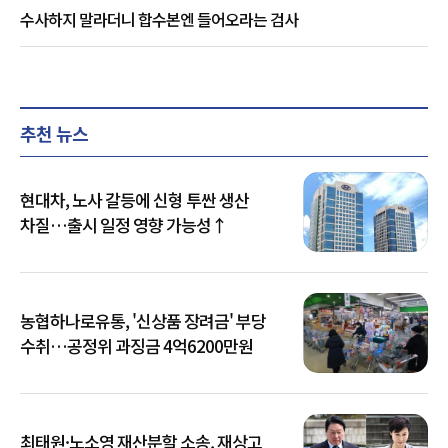
수사하지 말라더니 합수본엔 들어오라는 검사
추천 뉴스
현대차, 노사 갈등에 신형 투싼 생산
차질…출시 일정 영향 가능성↑
농협하나로유통, '신상품 장려금' 부당
수취…공정위 과징금 4억6200만원
최태원·노소영 재산분할 소송, 재상고