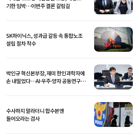
기한 임박…이번주 결론 갈림길
SK하이닉스, 성과급 갈등 속 통합노조
설립 절차 착수
박인규 혁신본부장, 재미 한인과학자에
손 내밀었다…AI·우주·양자 공동연구
확대
수사하지 말라더니 합수본엔
들어오라는 검사