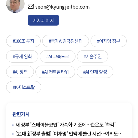
seon@kyungjeilbo.com
기자페이지
#100조 투자
#국가AI컴퓨팅센터
#이재명 정부
#규제 완화
#AI 고속도로
#기술주권
#AI 정책
#AI 컨트롤타워
#AI 인재 양성
#K-미스트랄
관련기사
새 정부 '스테이블코인' 가속화 기조에…한은도 '촉각'
[21대 新정부 출범] '이재명' 인맥에 쏠린 시선…여의도엔