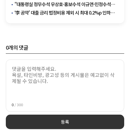
연결고리 '無'
"대통령실 정무수석 우상호·홍보수석 이규연·민정수석
오광수"
'李 공약' 대출 금리 법정비용 제외 시 최대 0.2%p 인하
효과
0
개의 댓글
0
/ 300
등록