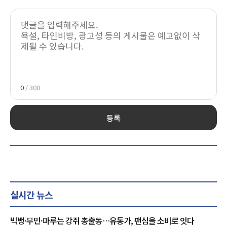
0
/ 300
등록
실시간 뉴스
빅뱅·무민·마루는 강쥐 총출동…유통가, 팬심을 소비로 잇다