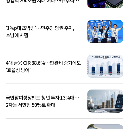
영업익 200조원 시대 여나…中 추격은
부담
'1%p대 초박빙'…민주당 당권 주자,
호남에 사활
4대 금융 CIR 38.6%…판관비 증가에도
'효율성 방어'
국민참여성장펀드 청년 투자 13%대…
2차는 서민형 50%로 확대