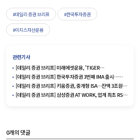
#데일리 증권 브리프
#한국투자증권
#이지스자산운용
관련기사
[데일리 증권 브리프] 미래에셋운용, 'TIGER
배당커버드콜액티브' 배당 실시 外
[데일리 증권 브리프] 한국투자증권 3번째 IMA 출시…
3000억원 모집 外
[데일리 증권 브리프] 키움증권, 중개형 ISA…잔액 3조원
돌파 外
[데일리 증권 브리프] 삼성증권 AT WORK, 업계 최초 RSA
서비스 개시 外
0
개의 댓글