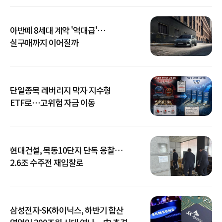
아반떼 8세대 계약 '역대급'…
실구매까지 이어질까
단일종목 레버리지 막자 지수형
ETF로…고위험 자금 이동
현대건설, 목동10단지 단독 응찰…
2.6조 수주전 재입찰로
삼성전자·SK하이닉스, 하반기 합산