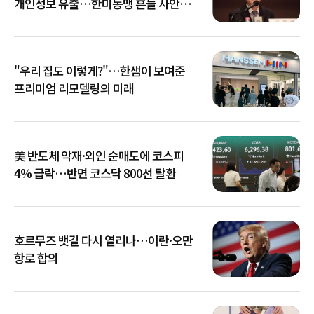
개인정보 유출…한미동맹 흔들 사안
아냐"
"우리 집도 이렇게?"…한샘이 보여준
프리미엄 리모델링의 미래
美 반도체 악재·외인 순매도에 코스피
4% 급락…반면 코스닥 800선 탈환
호르무즈 뱃길 다시 열리나…이란·오만
항로 합의