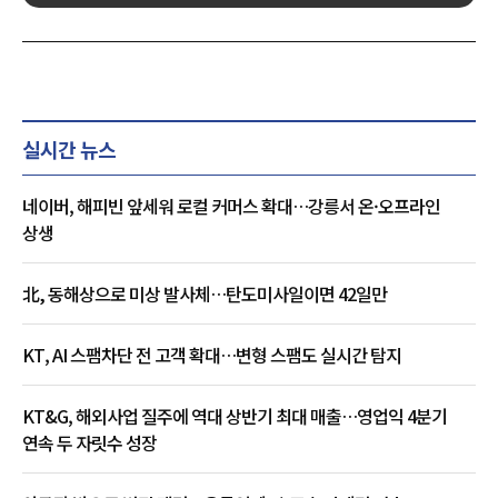
실시간 뉴스
네이버, 해피빈 앞세워 로컬 커머스 확대…강릉서 온·오프라인
상생
北, 동해상으로 미상 발사체…탄도미사일이면 42일만
KT, AI 스팸차단 전 고객 확대…변형 스팸도 실시간 탐지
KT&G, 해외사업 질주에 역대 상반기 최대 매출…영업익 4분기
연속 두 자릿수 성장