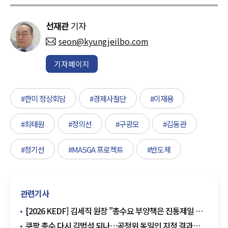
선재관
기자
seon@kyungjeilbo.com
기자페이지
#한미 정상회담
#경제사절단
#이재용
#최태원
#정의선
#구광모
#김동관
#정기선
#MASGA 프로젝트
#반도체
관련기사
[2026 KEDF] 김세직 원장 "총수요 부양책은 진통제일 뿐,
'아이디어 주도 성장'으로 체질 바꿔야"
쿠팡 총수 다시 김범석 되나…공정위 동일인 지정 결과