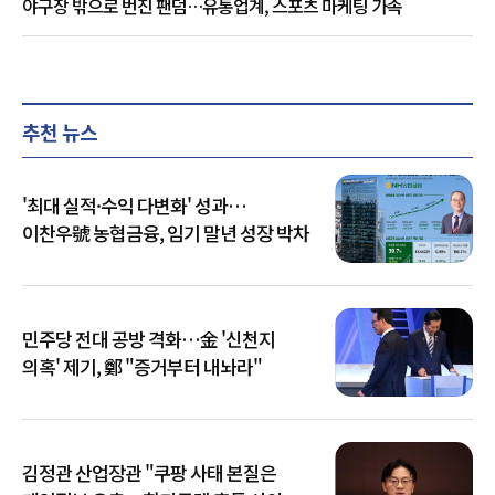
야구장 밖으로 번진 팬덤…유통업계, 스포츠 마케팅 가속
추천 뉴스
'최대 실적·수익 다변화' 성과…
이찬우號 농협금융, 임기 말년 성장 박차
민주당 전대 공방 격화…金 '신천지
의혹' 제기, 鄭 "증거부터 내놔라"
김정관 산업장관 "쿠팡 사태 본질은