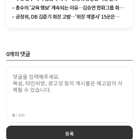
주목
총수의 '교육 행보' 계속되는 이유…김승연 한화그룹 회장,
인재 투자 메시지 재확인
공정위, DB 김준기 회장 고발…'위장 계열사' 15곳은
총수일가의 '사금고'였다
0
개의 댓글
0
/ 300
등록