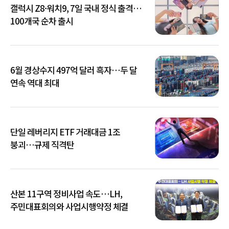
갤럭시 Z8·워치9, 7일 국내 정식 출격…
100개국 순차 출시
6월 경상수지 497억 달러 흑자…두 달
연속 역대 최대
단일 레버리지 ETF 거래대금 1조
붕괴…규제 직격탄
산본 11구역 정비사업 속도…LH,
주민대표회의와 사업시행약정 체결