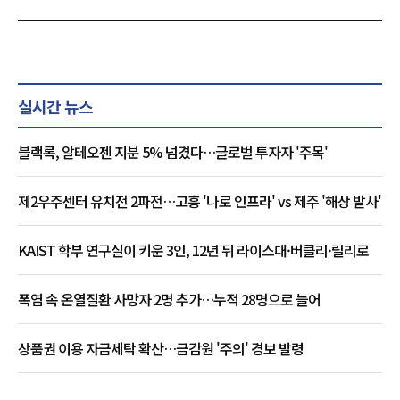
실시간 뉴스
블랙록, 알테오젠 지분 5% 넘겼다…글로벌 투자자 '주목'
제2우주센터 유치전 2파전…고흥 '나로 인프라' vs 제주 '해상 발사'
KAIST 학부 연구실이 키운 3인, 12년 뒤 라이스대·버클리·릴리로
폭염 속 온열질환 사망자 2명 추가…누적 28명으로 늘어
상품권 이용 자금세탁 확산…금감원 '주의' 경보 발령