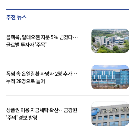
추천 뉴스
블랙록, 알테오젠 지분 5% 넘겼다…
글로벌 투자자 '주목'
폭염 속 온열질환 사망자 2명 추가…
누적 28명으로 늘어
상품권 이용 자금세탁 확산…금감원
'주의' 경보 발령