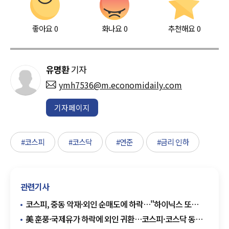
좋아요
0
화나요
0
추천해요
0
유명환
기자
ymh7536@m.economidaily.com
기자페이지
#코스피
#코스닥
#연준
#금리 인하
관련기사
코스피, 중동 악재·외인 순매도에 하락…"하이닉스 또
급락"
美 훈풍·국제유가 하락에 외인 귀환…코스피·코스닥 동반