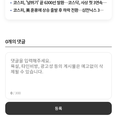
상승
코스피, '널뛰기' 끝 6300선 탈환…코스닥, 사상 첫 3연속
매수 사이드카
코스피, 美 훈풍에 상승 출발 후 하락 전환…삼전닉스 3%
대 ↓
0
개의 댓글
0
/ 300
등록