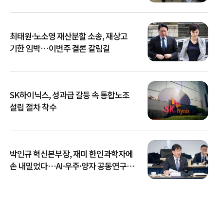
최태원·노소영 재산분할 소송, 재상고
기한 임박…이번주 결론 갈림길
SK하이닉스, 성과급 갈등 속 통합노조
설립 절차 착수
박인규 혁신본부장, 재미 한인과학자에
손 내밀었다…AI·우주·양자 공동연구
확대