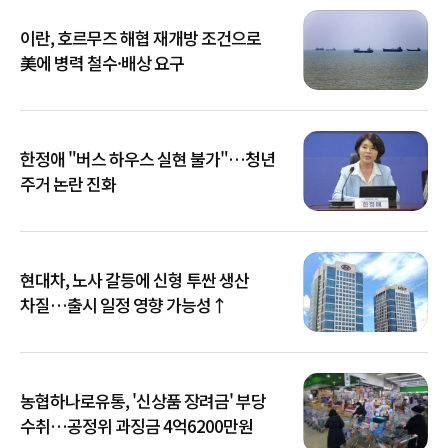
이란, 호르무즈 해협 재개방 조건으로
美에 병력 철수·배상 요구
한정애 "버스 하우스 실현 불가"…청년
주거 논란 진화
현대차, 노사 갈등에 신형 투싼 생산
차질…출시 일정 영향 가능성↑
농협하나로유통, '신상품 장려금' 부당
수취…공정위 과징금 4억6200만원