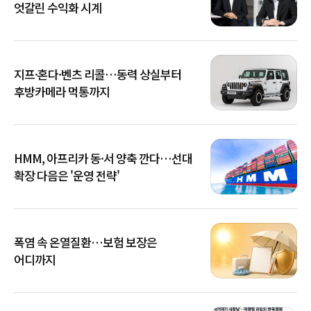
엇갈린 수익화 시계
지프·혼다·벤츠 리콜…동력 상실부터
후방카메라 먹통까지
HMM, 아프리카 동·서 양축 깐다…선대
확장 다음은 '운영 전략'
폭염 속 온열질환…보험 보장은
어디까지