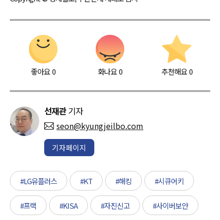
좋아요
0
화나요
0
추천해요
0
선재관
기자
seon@kyungjeilbo.com
기자페이지
#LG유플러스
#KT
#해킹
#시큐어키
#프랙
#KISA
#자진신고
#사이버보안