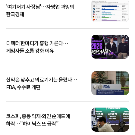
'여기저기 사장님'…자영업 과잉의
한국경제
디렉터 한마디가 흥행 가른다…
게임사들 소통 강화 이유
신약은 낮추고 의료기기는 올렸다…
FDA, 수수료 개편
코스피, 중동 악재·외인 순매도에
하락…"하이닉스 또 급락"