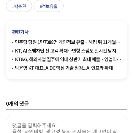
#박충권
#정보유출
관련기사
민주당 당원 1만7088명 개인정보 유출…해킹 뒤 11개월
지나 인지
KT, AI 스팸차단 전 고객 확대…변형 스팸도 실시간 탐지
KT&G, 해외사업 질주에 역대 상반기 최대 매출…영업익
4분기 연속 두 자릿수 성장
박윤영 KT 대표, AIDC 핵심 기술 점검...AI 인프라 확대
박차
0
개의 댓글