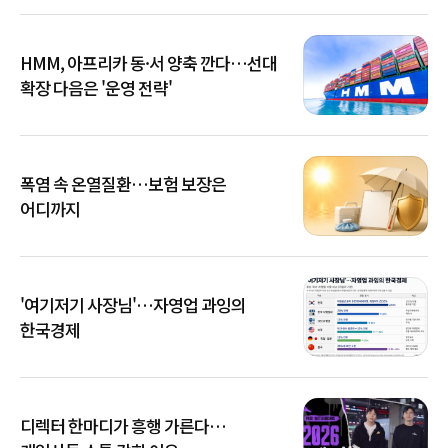
HMM, 아프리카 동·서 양축 깐다…선대
확장 다음은 '운영 전략'
폭염 속 온열질환…보험 보장은
어디까지
'여기저기 사장님'…자영업 과잉의
한국경제
디렉터 한마디가 흥행 가른다…