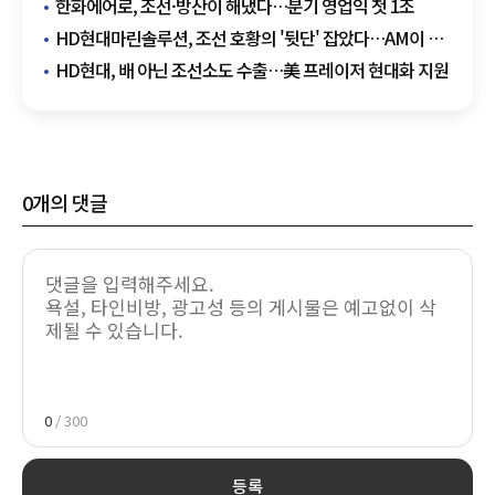
한화에어로, 조선·방산이 해냈다…분기 영업익 첫 1조
HD현대마린솔루션, 조선 호황의 '뒷단' 잡았다…AM이 새
수익원
HD현대, 배 아닌 조선소도 수출…美 프레이저 현대화 지원
0
개의 댓글
0
/ 300
등록