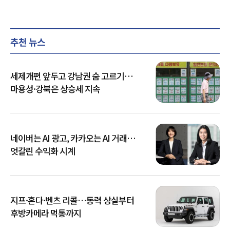
추천 뉴스
세제개편 앞두고 강남권 숨 고르기…
마용성·강북은 상승세 지속
네이버는 AI 광고, 카카오는 AI 거래…
엇갈린 수익화 시계
지프·혼다·벤츠 리콜…동력 상실부터
후방카메라 먹통까지