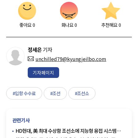
좋아요
0
화나요
0
추천해요
0
정세은
기자
unchilled79@kyungjeilbo.com
기자페이지
#입항 수수료
#조선
#조선소
관련기사
HD현대, 美 최대 수상함 조선소에 지능형 용접 시스템
도입