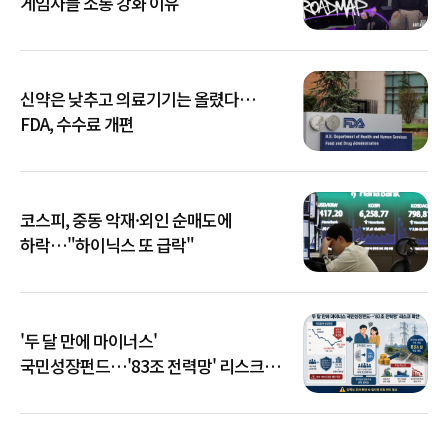
게임사들 소통 강화 이유
신약은 낮추고 의료기기는 올렸다…
FDA, 수수료 개편
코스피, 중동 악재·외인 순매도에
하락…"하이닉스 또 급락"
'두 달 만에 마이너스'
국민성장펀드…'83조 전력망' 리스크
확산